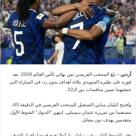
أردني
– بلغ المنتخب الفرنسي ثمن نهائي كأس العالم 2026، بعد
فوزه على نظيره السويدي بثلاثة أهداف بدون رد، في المباراة التي
جمعتهما ضمن منافسات دور الـ32.
وافتتح كيليان مبابي التسجيل للمنتخب الفرنسي في الدقيقة 45،
مستفيدا من تمريرة عثمان ديمبيلي، لينهي “الديوك” الشوط الأول
متقدمين بهدف دون مقابل.
وفي الشوط الثاني، عزز برادلي باركولا تقدم فرنسا بإحراز الهدف