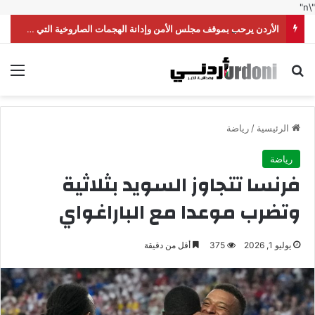
"\n"
الأردن يرحب بموقف مجلس الأمن وإدانة الهجمات الصاروخية التي شنّتها ميليشيا الحوثي على السعودية
بحث عن
الق
الرئيسية
/
رياضة
رياضة
فرنسا تتجاوز السويد بثلاثية
وتضرب موعدا مع الباراغواي
يوليو 1, 2026
375
أقل من دقيقة