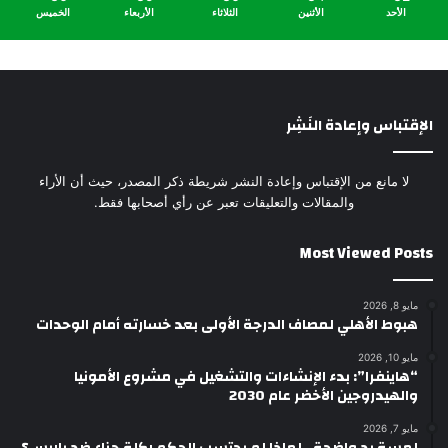
الأحد
الأثنين
الثلاثاء
الأربعاء
الخميس
الإقتباس وإعادة النَشِر
لا مانع من الإقتباس وإعادة النشر شريطة ذكر المصدر، حيث أن الأراء
والمقالات والتعليقات تعبر عن رأي أصحابها فقط.
Most Viewed Posts
مايو 8, 2026
هبوط الأهلي لمصاف الدرجة الأولى بعد خسارته أمام الوحدات
مايو 10, 2026
“هاينفرا”: بدء الإنشاءات والتشغيل في مشروع الأمونيا
والهيدروجين الأخضر عام 2030
مايو 7, 2026
لمسة يد واضحة.. لماذا لم يحتسب الحكم ركلة جزاء ضد باريس؟