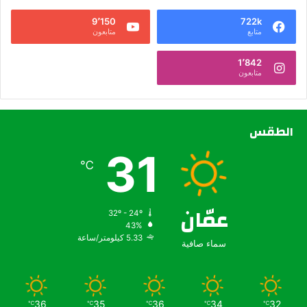
9٬150
722k
متابع
متابعون
1٬842
متابعون
الطقس
31
℃
عمّان
32º - 24º
43%
5.33 كيلومتر/ساعة
سماء صافية
36
35
36
34
32
℃
℃
℃
℃
℃