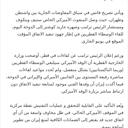
ويأتي تصريح فانس في سياق المفاوضات الجارية بين واشنطن
وطهران، حيث وصل المبعوث الأميركي الخاص ستيف ويتكوف
ومستشار الرئيس ترامب وصهره جاريد كوشنر إلى الدوحة اليوم،
للقاء الوسطاء القطريين في إطار جهود تنفيذ الاتفاق المؤقت
الموقع في يونيو الجاري.
ورغم إعلان الرئيس ترامب عن لقاءات في قطر، أوضحت وزارة
الخارجية القطرية أن الوفد الأميركي سيلتقي الوسطاء القطريين
(وربما الباكستانيين) بشكل منفصل، ولم تُحدد مواعيد لقاءات
مباشرة رفيعة المستوى بين الجانبين الأميركي والإيراني في الدوحة،
فيما أكدت إيران أن وفدها الفني موجود لمتابعة تنفيذ الاتفاق دون
ارتباط مباشر بزيارة الوفد الأميركي.
ويُعد التأكيد على القابلية للتحقق و عمليات التفتيش نقطة مركزية
في الموقف الأميركي الحالي، في ظل مخاوف واسعة من أن أي
اتفاق جديد قد يفتقر إلى الضمانات الكافية لمنع إيران من تطوير
أسلحة نووية.