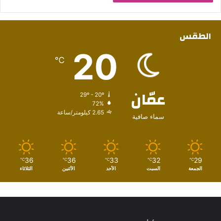
الطقس
20
℃
عمّان
29º - 20º
72%
2.65 كيلومتر/ساعة
سماء صافية
36
36
33
32
29
℃
℃
℃
℃
℃
الجمعة
السبت
الأحد
الأثنين
الثلاثاء