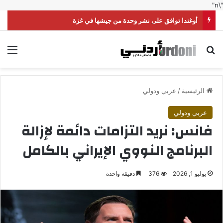
"\n"
أوغندا توافق على نشر وحدة من جيشها في غزة
بحث عن
الق
الرئيسية
/
عربي ودولي
عربي ودولي
فانس: نريد التزامات دائمة لإزالة
البرنامج النووي الإيراني بالكامل
يوليو 1, 2026
376
دقيقة واحدة