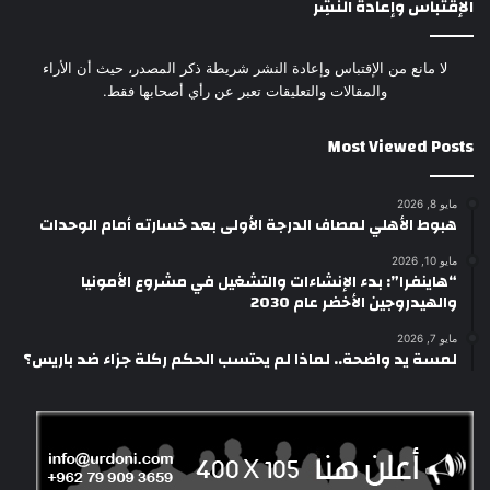
الإقتباس وإعادة النَشِر
لا مانع من الإقتباس وإعادة النشر شريطة ذكر المصدر، حيث أن الأراء
والمقالات والتعليقات تعبر عن رأي أصحابها فقط.
Most Viewed Posts
مايو 8, 2026
هبوط الأهلي لمصاف الدرجة الأولى بعد خسارته أمام الوحدات
مايو 10, 2026
“هاينفرا”: بدء الإنشاءات والتشغيل في مشروع الأمونيا
والهيدروجين الأخضر عام 2030
مايو 7, 2026
لمسة يد واضحة.. لماذا لم يحتسب الحكم ركلة جزاء ضد باريس؟