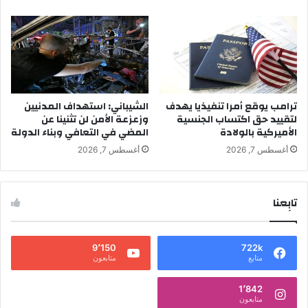
ترامب يوقع أمرا تنفيذيا يهدف
الشيباني: استهداف المدنيين
لتقييد حق اكتساب الجنسية
وزعزعة الأمن لن تثنينا عن
الأميركية بالولادة
المضي في التعافي وبناء الدولة
أغسطس 7, 2026
أغسطس 7, 2026
تابِعنا
9٬150
722k
متابع
متابعون
1٬842
متابعون