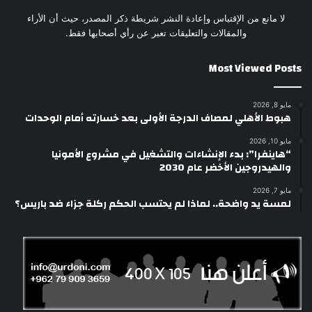
لا مانع من الإقتباس وإعادة النشر شريطة ذكر المصدر، حيث أن الأراء
والمقالات والتعليقات تعبر عن رأي أصحابها فقط.
Most Viewed Posts
مايو 8, 2026
هبوط الأهلي لمصاف الدرجة الأولى بعد خسارته أمام الوحدات
مايو 10, 2026
“هاينفرا”: بدء الإنشاءات والتشغيل في مشروع الأمونيا
والهيدروجين الأخضر عام 2030
مايو 7, 2026
لمسة يد واضحة.. لماذا لم يحتسب الحكم ركلة جزاء ضد باريس؟