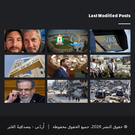
Last Modified Posts
© حقوق النشر 2026، جميع الحقوق محفوظة | أُردُني - مِصداقِيةُ الخَبَر