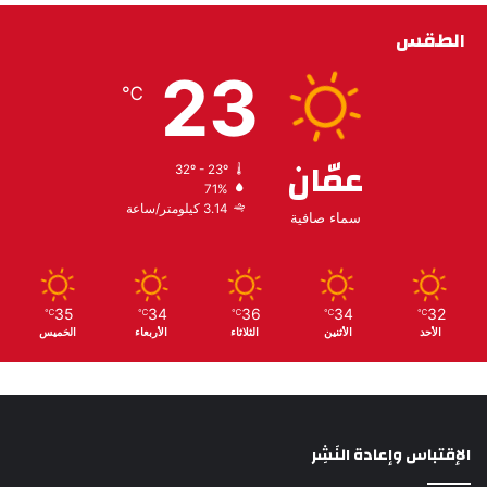
الطقس
23
℃
عمّان
32º - 23º
71%
3.14 كيلومتر/ساعة
سماء صافية
35
34
36
34
32
℃
℃
℃
℃
℃
الأحد
الأثنين
الثلاثاء
الأربعاء
الخميس
الإقتباس وإعادة النَشِر