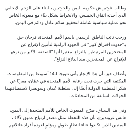
وطالب غوتيريش حكومة اليمن والحوثيين بالبناء على الزخم الإيجابي
الذي أحدثه اتفاق الخميس، والانخراط بشكل بنّاء مع مبعوثه الخاص
نحو عملية سياسية شاملة لتحقيق سلام عادل ودائم في اليمن.
ورحب نائب الناطق الرسمي باسم الأمم المتحدة، فرحان حق
بـ”حدوث اختراق كبير” في الجهود الرامية لتأمين الإفراج عن
المحتجزين المرتبطين بالنزاع، معتبرا أنها “الصفقة الأكبر من نوعها
للإفراج عن المحتجزين منذ اندلاع النزاع”.
وأضاف حق، أن هذا الإنجاز يأتي تتويجا لـ14 أسبوعا من المفاوضات
المكثفة التي جرت تحت رعاية الأمم المتحدة في عمّان، معربًا عن
شكر المنظمة الدولية أيضًا إلى سلطنة عُمان وسويسرا لاستضافتهما
الجولات السابقة من المحادثات.
وفي هذا السياق، صرّح المبعوث الخاص للأمم المتحدة إلى اليمن،
هانس غروندبرغ، بأن هذه اللحظة تمثل مصدر ارتياح عميق لآلاف
اليمنيين الذين تكبدوا عناء انتظارٍ طويلٍ ومؤلمٍ لعودة أفراد عائلاتهم.