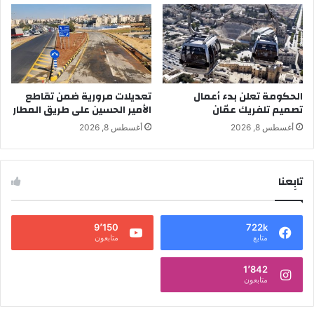
الحكومة تعلن بدء أعمال
تعديلات مرورية ضمن تقاطع
تصميم تلفريك عمّان
الأمير الحسين على طريق المطار
أغسطس 8, 2026
أغسطس 8, 2026
تابِعنا
9٬150
722k
متابع
متابعون
1٬842
متابعون