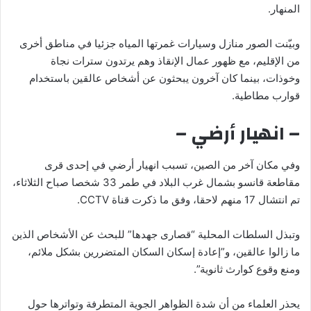
المنهار.
وبيّنت الصور منازل وسيارات غمرتها المياه جزئيا في مناطق أخرى
من الإقليم، مع ظهور عمال الإنقاذ وهم يرتدون سترات نجاة
وخوذات، بينما كان آخرون يبحثون عن أشخاص عالقين باستخدام
قوارب مطاطية.
– انهيار أرضي –
وفي مكان آخر من الصين، تسبب انهيار أرضي في إحدى قرى
مقاطعة قانسو بشمال غرب البلاد في طمر 33 شخصا صباح الثلاثاء،
تم انتشال 17 منهم لاحقا، وفق ما ذكرت قناة CCTV.
وتبذل السلطات المحلية “قصارى جهدها” للبحث عن الأشخاص الذين
ما زالوا عالقين، و”إعادة إسكان السكان المتضررين بشكل ملائم،
ومنع وقوع كوارث ثانوية”.
يحذر العلماء من أن شدة الظواهر الجوية المتطرفة وتواترها حول