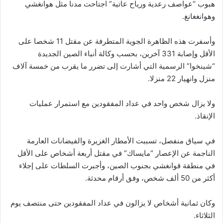
هبوب “عواصف رعدية ورياح عاتية” اجتاحت مدنا مثل هوانغشي
وهوانغغانغ.
وأسفرت هذه الظاهرة الجوية المتطرفة عن مقتل 11 شخصا على
الأقل وإصابة 331 آخرين، بحسب وكالة أنباء الصين الجديدة
“شينخوا” الرسمية التي أشارت إلى تضرر ما يقرب من خمسة آلاف
منزل وانهيار 22 منزلا.
ولا يزال شخص واحد في عداد المفقودين مع استمرار عمليات
الإنقاذ.
في سياق منفصل، تسببت الأمطار الغزيرة والفيضانات العارمة
الناجمة عن الإعصار “مايساك” في مقتل أربعة أشخاص على الأقل
في منطقة قوانغشي بجنوب الصين، وأجبرت السلطات على إجلاء
أكثر من 50 ألف شخص، وفق أرقام محدثة.
وكان ثمانية أشخاص لا يزالون في عداد المفقودين حتى منتصف يوم
الثلاثاء.