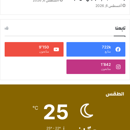
أغسطس 6, 2026
أغسطس 6, 2026
تابِعنا
9٬150
722k
متابع
متابعون
1٬842
متابعون
الطقس
25
℃
25º - 22º