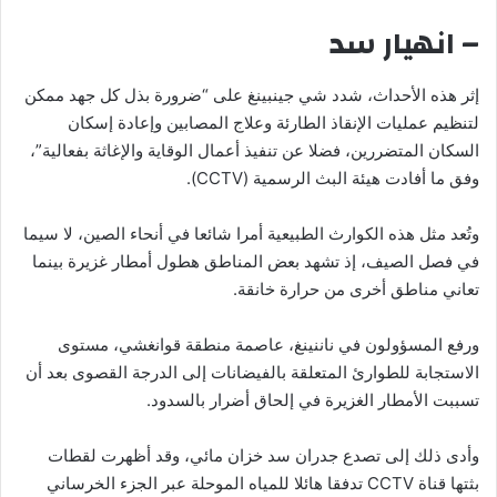
– انهيار سد
إثر هذه الأحداث، شدد شي جينبينغ على “ضرورة بذل كل جهد ممكن
لتنظيم عمليات الإنقاذ الطارئة وعلاج المصابين وإعادة إسكان
السكان المتضررين، فضلا عن تنفيذ أعمال الوقاية والإغاثة بفعالية”،
وفق ما أفادت هيئة البث الرسمية (CCTV).
وتُعد مثل هذه الكوارث الطبيعية أمرا شائعا في أنحاء الصين، لا سيما
في فصل الصيف، إذ تشهد بعض المناطق هطول أمطار غزيرة بينما
تعاني مناطق أخرى من حرارة خانقة.
ورفع المسؤولون في ناننينغ، عاصمة منطقة قوانغشي، مستوى
الاستجابة للطوارئ المتعلقة بالفيضانات إلى الدرجة القصوى بعد أن
تسببت الأمطار الغزيرة في إلحاق أضرار بالسدود.
وأدى ذلك إلى تصدع جدران سد خزان مائي، وقد أظهرت لقطات
بثتها قناة CCTV تدفقا هائلا للمياه الموحلة عبر الجزء الخرساني