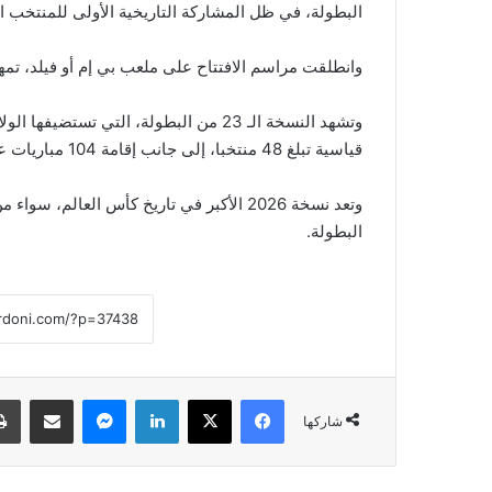
البطولة، في ظل المشاركة التاريخية الأولى للمنتخب ا
وانطلقت مراسم الافتتاح على ملعب بي إم أو فيلد، تمهي
قياسية تبلغ 48 منتخبا، إلى جانب إقامة 104 مباريات على امتداد الدول الثلاث المستضيفة.
وتعد نسخة 2026 الأكبر في تاريخ كأس العال
البطولة.
فيسبوك
‫X
لينكدإن
ماسنجر
مشاركة عبر البريد
شاركها