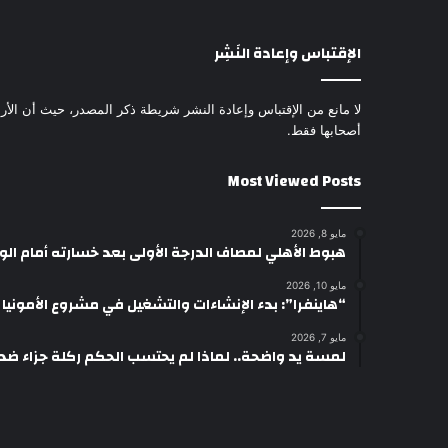
الإقتباس وإعادة النَشِر
لا مانع من الإقتباس وإعادة النشر شريطة ذكر المصدر، حيث أن الأرا
أصحابها فقط.
Most Viewed Posts
مايو 8, 2026
هبوط الأهلي لمصاف الدرجة الأولى بعد خسارته أمام ال
مايو 10, 2026
“هاينفرا”: بدء الإنشاءات والتشغيل في مشروع الأمونيا وال
مايو 7, 2026
لمسة يد واضحة.. لماذا لم يحتسب الحكم ركلة جزاء ضد