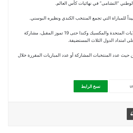
لوطني “النشامى” في نهائيات كأس العالم.
داً للمباراة التي تجمع المنتخب الكندي ونظيره البوسني.
وتشهد النسخة الـ 23 من البطولة، التي تستضيفها الولايات المتحدة والمكسيك وكندا حتى 19 تموز المقبل، مشاركة
م، سواء من حيث عدد المنتخبات المشاركة أو عدد المباريات المقررة خلال
نسخ الرابط
طباعة