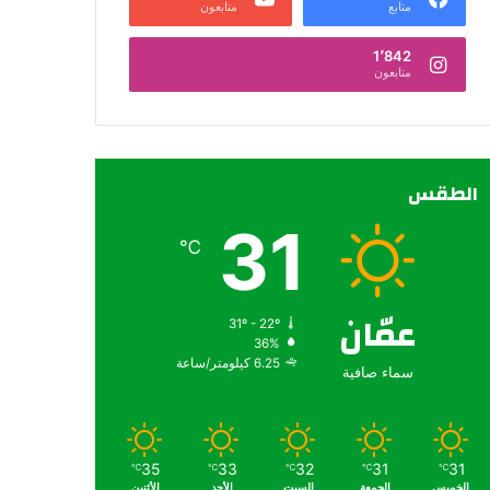
متابع
متابعون
1٬842
متابعون
الطقس
31
℃
عمّان
31º - 22º
36%
6.25 كيلومتر/ساعة
سماء صافية
35
33
32
31
31
℃
℃
℃
℃
℃
الخميس
الجمعة
السبت
الأحد
الأثنين