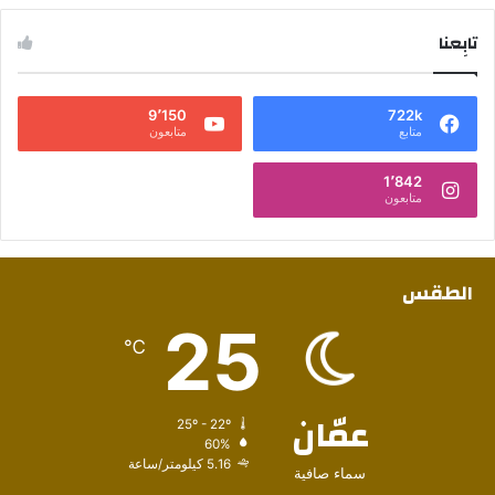
تابِعنا
9٬150
722k
متابع
متابعون
1٬842
متابعون
الطقس
25
℃
عمّان
25º - 22º
60%
5.16 كيلومتر/ساعة
سماء صافية