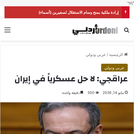
"\n"
إرادة ملكية بمنح وسام الاستقلال لسفيرين (أسماء)
بحث عن
الق
الرئيسية
/
عربي ودولي
عربي ودولي
عراقجي: لا حل عسكرياً في إيران
مايو 14, 2026
500
دقيقة واحدة