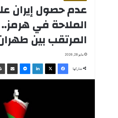
عدم حصول إيران عل
الملاحة في هرمز.. أ
المرتقب بين طهرا
مايو 28, 2026
فيسبوك
‫X
لينكدإن
ماسنجر
مشاركة عبر البريد
شاركها