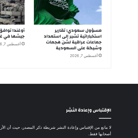
مسؤول سعودي: تقارير
أوغندا تواف
استخباراتية تشير إلى استعداد
جيشها في غز
جماعات عراقية لشن هجمات
أغسطس 7, 2026
وشيكة على السعودية
أغسطس 7, 2026
الإقتباس وإعادة النَشِر
لا مانع من الإقتباس وإعادة النشر شريطة ذكر المصدر، حيث أن الأرا
أصحابها فقط.