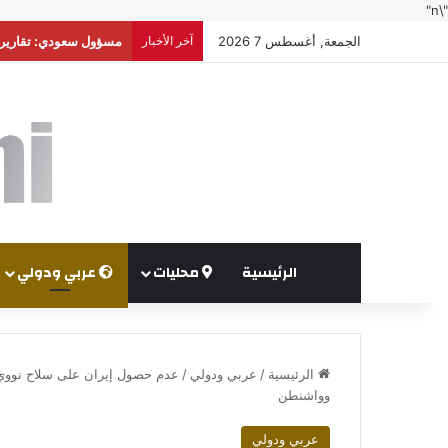
"\n"
الجمعة, أغسطس 7 2026
آخر الأخبار
أوغندا توافق على نشر
الرئيسية
محليات
عربي ودولي
الرئيسية
/
عربي ودولي
/
عدم حصول إيران على سلاح نووي و
وواشنطن
عربي ودولي