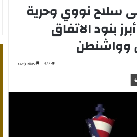
ى سلاح نووي وحرية
برز بنود الاتفاق
ن وواشنطن
477
دقيقة واحدة
طباعة