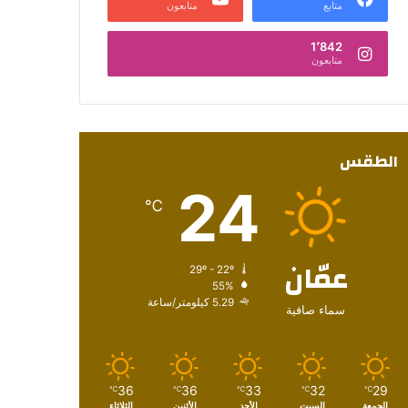
متابع
متابعون
1٬842
متابعون
الطقس
24
℃
عمّان
29º - 22º
55%
5.29 كيلومتر/ساعة
سماء صافية
36
36
33
32
29
℃
℃
℃
℃
℃
الجمعة
السبت
الأحد
الأثنين
الثلاثاء