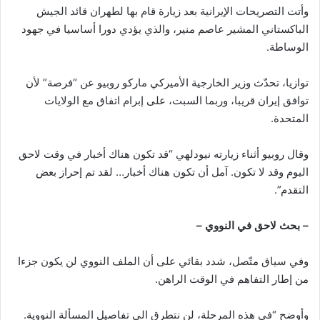
وأتت التصريحات الإيرانية بعد زيارة قام بها لطهران قائد الجيش
الباكستاني المشير عاصم منير، والذي يؤدي دورا أساسيا في جهود
الوساطة.
توازيا، تحدّث وزير الخارجية الأميركي ماركو روبيو عن “فرصة” لأن
توافق إيران قريبا، وربما السبت، على إبرام اتفاق مع الولايات
المتحدة.
وقال روبيو أثناء زيارته نيودلهي “قد تكون هناك أخبار في وقت لاحق
اليوم وقد لا تكون. آمل أن تكون هناك أخبار… لقد تم إحراز بعض
التقدم”.
– بحث لاحق في النووي –
وفي سياق متّصل، شدد بقائي على أن الملف النووي لن يكون جزءا
من إطار التفاهم في الوقت الراهن.
وأوضح “في هذه المرحلة، لن نتطرق الى تفاصيل المسألة النووية.