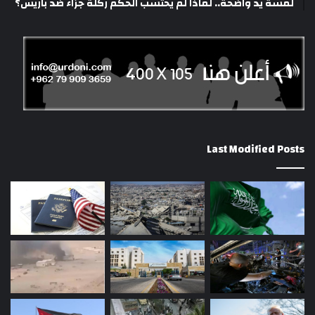
لمسة يد واضحة.. لماذا لم يحتسب الحكم ركلة جزاء ضد باريس؟
Last Modified Posts