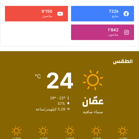
9٬150
722k
متابع
متابعون
1٬842
متابعون
الطقس
24
℃
عمّان
29º - 22º
57%
5.29 كيلومتر/ساعة
سماء صافية
℃
℃
℃
℃
℃