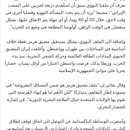
نعرف أن ملفنا النووي سبق أن استُخدم ذريعة لحربين على الشعب
الإيراني”، مضيفا “نريد أن يتم بحث المسألة النووية وقضايا أخرى في
وقت لاحق، خلال 30 أو 60 يوما، أو أي مهلة يتم الاتفاق عليها، بشكل
منفصل. في الوقت الراهن، أولويتنا المطلقة هي وضع حد للحرب”.
وإضافة الى الملف النووي، يشكل مستقبل مضيق هرمز نقطة خلاف
أساسية في المباحثات بين طهران وواشنطن. وأغلقت إيران المضيق
الحيوي لإمدادات الطاقة العالمية وحركة الشحن البحرية، منذ بدء
الحرب. وربطا بذلك، فرضت واشنطن اعتبارا من أوائل نيسان، حصارا
بحريا على موانئ الجمهورية الإسلامية.
وقال بقائي إن “ملف مضيق هرمز هو ضمن المسائل المعروضة” في
مسودة إطار التفاهم، متداركا “لكن الأهم لنا هو إنهاء القرصنة التي
تقوم بها الولايات المتحدة حيال الملاحة البحرية الدورية”، في إشارة
للحصار البحري.
وأسفرت الوساطة الباكستانية عن التوصل الى اتفاق لوقف إطلاق
النار بين الولايات المتحدة وإيران اعتبارا من 8 نيسان، بعد أسابيع من