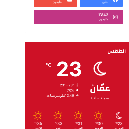
متابع
متابعون
1٬842
متابعون
الطقس
23
℃
عمّان
23º - 23º
70%
3.49 كيلومتر/ساعة
سماء صافية
35
33
31
30
23
℃
℃
℃
℃
℃
الخميس
الجمعة
السبت
الأحد
الأثنين