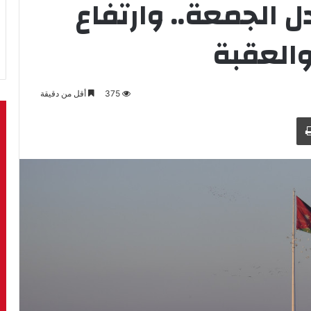
لجمعة.. وارتفاع
والعقبة
375
أقل من دقيقة
طباعة