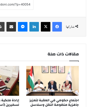
فيسبوك
‫X
لينكدإن
ماسنجر
مشاركة عبر البريد
شاركها
مقالات ذات صلة
اجتماع حكومي في العقبة لتعزيز
إرادة ملكية 
جاهزية منظومة النقل وسلاسل
لسفيرين (أس