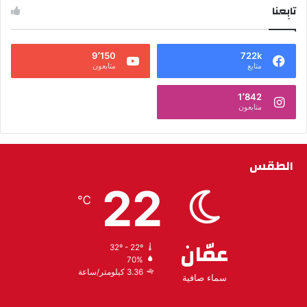
تابِعنا
9٬150
722k
متابع
متابعون
1٬842
متابعون
الطقس
22
℃
عمّان
32º - 22º
70%
3.36 كيلومتر/ساعة
سماء صافية