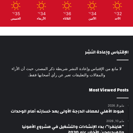
35
34
36
34
32
℃
℃
℃
℃
℃
الأحد
الأثنين
الثلاثاء
الأربعاء
الخميس
الإقتباس وإعادة النَشِر
لا مانع من الإقتباس وإعادة النشر شريطة ذكر المصدر، حيث أن الأراء
والمقالات والتعليقات تعبر عن رأي أصحابها فقط.
Most Viewed Posts
مايو 8, 2026
هبوط الأهلي لمصاف الدرجة الأولى بعد خسارته أمام الوحدات
مايو 10, 2026
“هاينفرا”: بدء الإنشاءات والتشغيل في مشروع الأمونيا
والهيدروجين الأخضر عام 2030