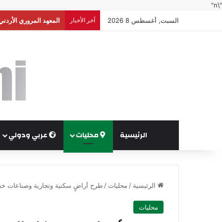
"\n"
السبت, أغسطس 8 2026
آخر الأخبار
المعهد المروري الأردني
الرئيسية
محليات
عربي ودولي
الرئيسية
/
محليات
/
طرح أراضٍ سكنية وتجارية وصناعات خف
محليات