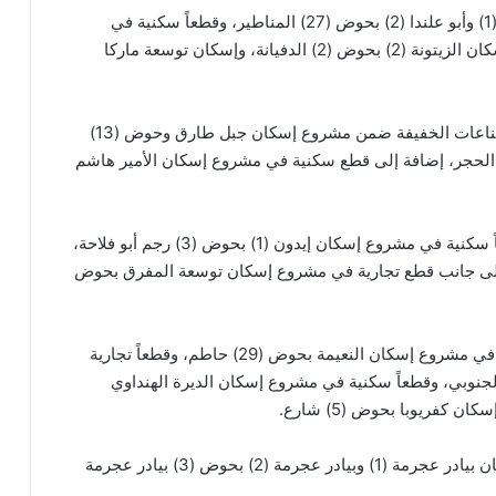
كما تشمل قطعاً تجارية في مشروعي إسكان أبو علندا (1) وأبو علندا (2) بحوض (27) المناطير، وقطعاً سكنية في
مشاريع إسكان طبربور (2) بحوض (4) أم العقارب، وإسكان الزيتونة (2) بحوض (2) الدفيانة، وإسكان توسعة ماركا
وفي محافظة الزرقاء، تطرح المؤسسة قطع أراضٍ للصناعات الخفيفة ضمن مشروع إسكان جبل طارق وحوض (13)
 وإسكان الزرقاء الجديد بحوض (13) وادي الحجر، إضافة إلى قطع سكنية في مشروع إسكان الأمير هاشم
وفي محافظة المفرق، تشمل الأراضي المطروحة قطعاً سكنية في مشروع إسكان إيدون (1) بحوض (3) رجم أبو فلاحة،
وصبحية بحوض (5) خط بغداد، إلى جانب قطع تجارية في مشروع إسكان توسعة المفرق بحوض
أما في محافظة إربد، فتتضمن الطروحات قطعاً سكنية في مشروع إسكان النعيمة بحوض (29) حاطم، وقطعاً تجارية
 البدر–الحصن بحوض (34) البطام الجنوبي، وقطعاً سكنية في مشروع إسكان الديرة الهنداوي
كما تطرح المؤسسة قطعاً سكنية ضمن مشروعي إسكان بيادر عجرمة (1) وبيادر عجرمة (2) بحوض (3) بيادر عجرمة