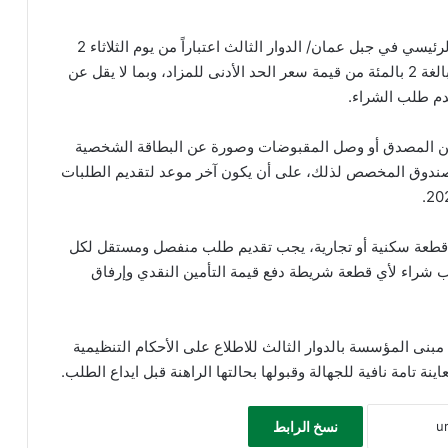
ودعت المؤسسة الراغبين بالشراء إلى مراجعة مبناها الرئيسي في جبل عمان/ الدوار الثالث اعتباراً من يوم الثلاثاء 2
حزيران 2026، ودفع قيمة التأمين النقدي المطلوبة والبالغة 2 بالمئة من قيمة سعر الحد الأدنى للمزاد، وبما لا يقل عن
ين المصدق أو وصل المقبوضات وصورة عن البطاقة الشخصية
صندوق المخصص لذلك، على أن يكون آخر موعد لتقديم الطلبات
قطعة سكنية أو تجارية، يجب تقديم طلب منفصل ومستقل لكل
شراء لأي قطعة شريطة دفع قيمة التأمين النقدي وإرفاق
مبنى المؤسسة بالدوار الثالث للاطلاع على الأحكام التنظيمية
نة تامة نافية للجهالة وقبولها بحالتها الراهنة قبل ايداع الطلب.
نسخ الرابط