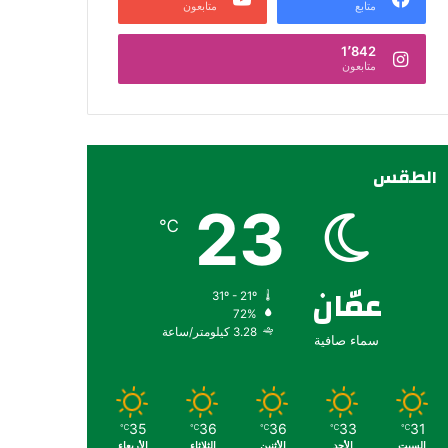
متابع
متابعون
1٬842
متابعون
الطقس
23
℃
عمّان
31º - 21º
72%
3.28 كيلومتر/ساعة
سماء صافية
35
36
36
33
31
℃
℃
℃
℃
℃
السبت
الأحد
الأثنين
الثلاثاء
الأربعاء