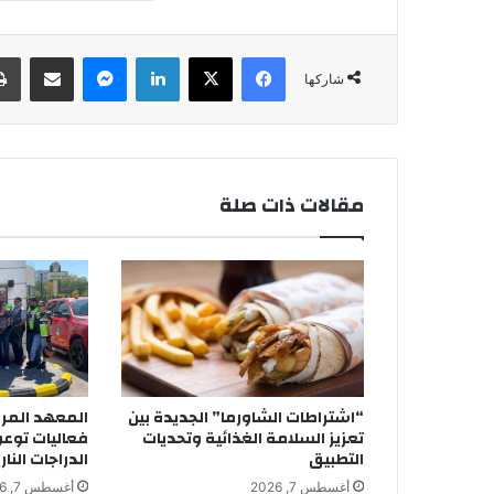
فيسبوك
‫X
لينكدإن
ماسنجر
مشاركة عبر البريد
شاركها
مقالات ذات صلة
“اشتراطات الشاورما” الجديدة بين
المعهد المرو
تعزيز السلامة الغذائية وتحديات
فعاليات توع
التطبيق
الدراجات النار
أغسطس 7, 2026
أغسطس 7, 2026