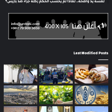
لمسة يد واضحة.. لماذا لم يحتسب الحكم ركلة جزاء ضد باريس؟
Last Modified Posts