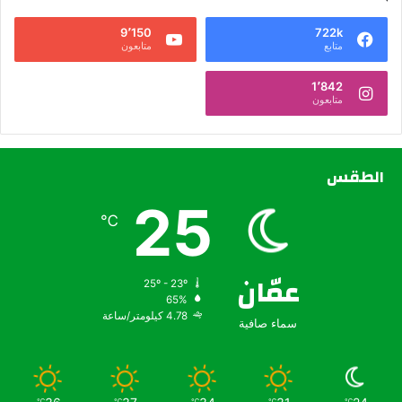
9٬150
722k
متابع
متابعون
1٬842
متابعون
الطقس
25
℃
عمّان
25º - 23º
65%
4.78 كيلومتر/ساعة
سماء صافية
℃
℃
℃
℃
℃