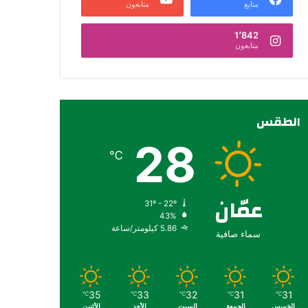
متابع
متابعون
1٬842
متابعون
الطقس
28
℃
عمّان
31º - 22º
43%
5.86 كيلومتر/ساعة
سماء صافية
35
33
32
31
31
℃
℃
℃
℃
℃
الخميس
الجمعة
السبت
الأحد
الأثنين