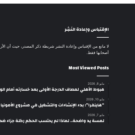
الإقتباس وإعادة النَشِر
لا مانع من الإقتباس وإعادة النشر شريطة ذكر المصدر، حيث أن الأرا
أصحابها فقط.
Most Viewed Posts
مايو 8, 2026
هبوط الأهلي لمصاف الدرجة الأولى بعد خسارته أمام ال
مايو 10, 2026
“هاينفرا”: بدء الإنشاءات والتشغيل في مشروع الأمونيا وال
مايو 7, 2026
لمسة يد واضحة.. لماذا لم يحتسب الحكم ركلة جزاء ضد