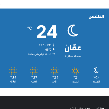
الطقس
24
℃
عمّان
24º - 23º
65%
4.08 كيلومتر/ساعة
سماء صافية
36
37
34
31
24
℃
℃
℃
℃
℃
الجمعة
السبت
الأحد
الأثنين
الثلاثاء