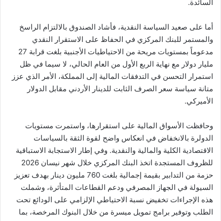
السائدة.
أما على صعيد السياسة النقدية، فأشاد الصندوق بالالتزام الراسخ
والمستمر للبنك المركزي في الحفاظ على الاستقرار النقدي
مدعوماً بمستويات مريحة من الاحتياطيات الأجنبية بلغت قرابة 27
مليار دولار مع نهاية الربع الأول من العام الحالي، لا سيما في ظل
استمرار التحسن في التدفقات المالية إلى المملكة، الأمر الذي عزز
متانة سياسة سعر الصرف الثابت للدينار الأردني مقابل الدولار
الأميركي.
وحافظت الأسواق المالية على استقرارها، واستمرت مستويات
الدولرة بالانخفاض في انعكاس واضح لقوة الثقة بالسياسات
الاقتصادية الكلية والمالية والنقدية. وفي إطار الاستجابة الاستباقية
للظروف المستجدة اتخذ البنك المركزي خلال شهر نيسان 2026
حزمة من التدابير بقيمة إجمالية بلغت 760 مليون دينار بهدف تعزيز
السيولة في الجهاز المصرفي ودعم القطاعات المتأثرة، وشملت
هذه الإجراءات تخفيض نسبة الاحتياطي الإلزامي على الودائع تحت
الطلب وتوفير برامج تمويل ميسرة من خلال البنوك المرخصة، بما