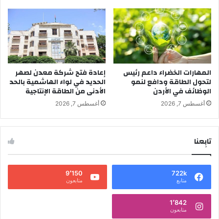
المهارات الخضراء داعم رئيس
إعادة فتح شركة معدن لصهر
لتحول الطاقة ودافع لنمو
الحديد في لواء الهاشمية بالحد
الوظائف في الأردن
الأدنى من الطاقة الإنتاجية
أغسطس 7, 2026
أغسطس 7, 2026
تابِعنا
9٬150
722k
متابع
متابعون
1٬842
متابعون