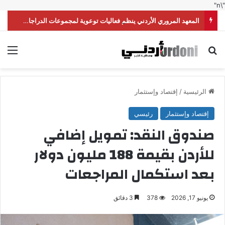
"\n"
المعهد المروري الأردني ينظم فعاليات توعوية لمجموعات الدراجات النارية
بحث عن
الق
الرئيسية
/
إقتصاد وإستثمار
إقتصاد وإستثمار
رئيسي
صندوق النقد: تمويل إضافي
للأردن بقيمة 188 مليون دولار
بعد استكمال المراجعات
يونيو 17, 2026
378
3 دقائق