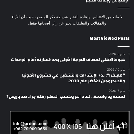
الإقتباس وإعادة النَشِر
لا مانع من الإقتباس وإعادة النشر شريطة ذكر المصدر، حيث أن الأراء
والمقالات والتعليقات تعبر عن رأي أصحابها فقط.
Most Viewed Posts
مايو 8, 2026
هبوط الأهلي لمصاف الدرجة الأولى بعد خسارته أمام الوحدات
مايو 10, 2026
“هاينفرا”: بدء الإنشاءات والتشغيل في مشروع الأمونيا
والهيدروجين الأخضر عام 2030
مايو 7, 2026
لمسة يد واضحة.. لماذا لم يحتسب الحكم ركلة جزاء ضد باريس؟