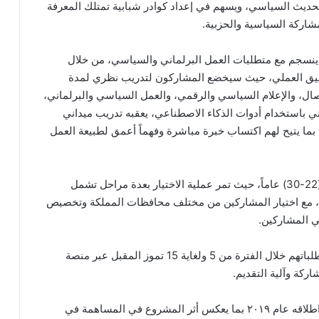
حديث السياسي، ويسهم في إعداد كوادر شبابية تمتلك المعرفة
مشاركة السياسية والحزبية.
ما ينسجم مع متطلبات العمل البرلماني والسياسي، من خلال
تطبيق العملي، حيث سيخضع المشاركون لتدريب نظري لمدة
، والإعلام السياسي والرقمي، والعمل السياسي والبرلماني،
ي باستخدام أدوات الذكاء الاصطناعي، يعقبه تدريب ميداني
بما يتيح لهم اكتساب خبرة مباشرة وفهماً أعمق لطبيعة العمل
ويستهدف المشروع الشباب الأردني من الفئة العمرية (22-30) عاماً، حيث تمر عملية الاختيار بعدة مراحل تشمل
تصة، مع اختيار المشاركين من مختلف محافظات المملكة وتخصيص
ودعا الصندوق الشباب الراغبين بالمشاركة إلى تقديم طلباتهم خلال الفترة من 5 ولغاية 15 تموز المقبل عبر منصة
ركة وآلية التقديم.
يُذكر أن )460( شاباً وشابة استفادوا من المشروع منذ اطلاقه عام ٢٠١٩ بما يعكس أثر المشروع في المساهمة في