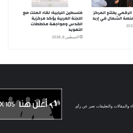
 الرقمي يفتتح المركز
فلسطين النيابية: لقاء الملك مع
نصة الشمال في إربد
اللجنة العربية يؤكد مركزية
القدس ومواجهة مخططات
التهويد
أغسطس 6, 2026
ء والمقالات والتعليقات تعبر عن رأي