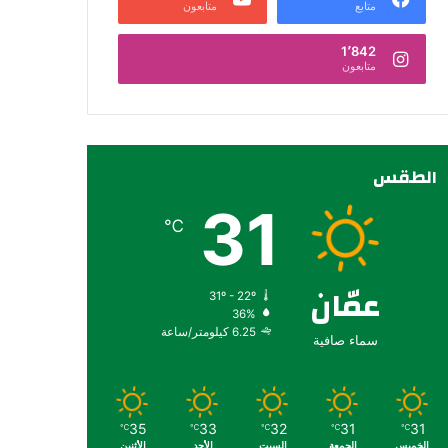
متابع
متابعون
1٬842
متابعون
الطقس
31
℃
عمّان
31º - 22º
36%
6.25 كيلومتر/ساعة
سماء صافية
35
33
32
31
31
℃
℃
℃
℃
℃
الخميس
الجمعة
السبت
الأحد
الأثنين