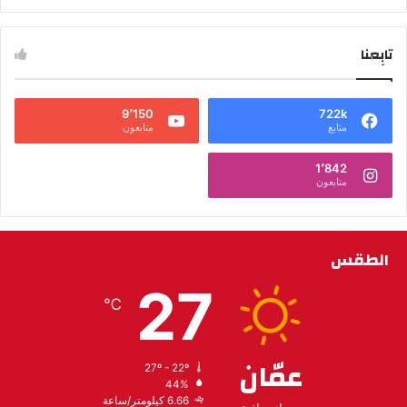
تابِعنا
9٬150
722k
متابع
متابعون
1٬842
متابعون
الطقس
27
℃
عمّان
27º - 22º
44%
6.66 كيلومتر/ساعة