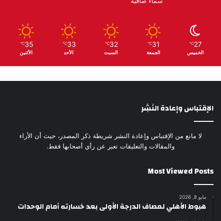
سماء صافية
35
33
32
31
27
℃
℃
℃
℃
℃
الخميس
الجمعة
السبت
الأحد
الأثنين
الإقتباس وإعادة النَشِر
لا مانع من الإقتباس وإعادة النشر شريطة ذكر المصدر، حيث أن الأراء
والمقالات والتعليقات تعبر عن رأي أصحابها فقط.
Most Viewed Posts
مايو 8, 2026
هبوط الأهلي لمصاف الدرجة الأولى بعد خسارته أمام الوحدات