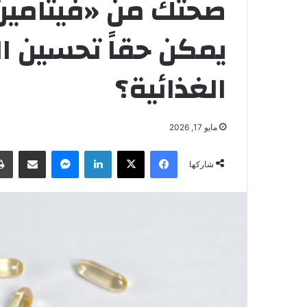
صحتك من «فيتامين 
يمكن حقاً تحسين ا
الغذائية؟
مايو 17, 2026
فيسبوك
‫X
لينكدإن
ماسنجر
مشاركة عبر البريد
شاركها