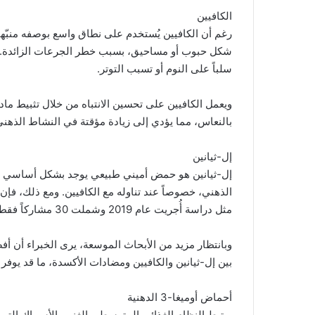
الكافيين
رغم أن الكافيين يُستخدم على نطاق واسع بوصفه منبّهاً
شكل حبوب أو مساحيق، بسبب خطر الجرعات الزائدة. في 
سلباً على النوم أو تسبب التوتر.
ويعمل الكافيين على تحسين الانتباه من خلال تثبيط ما
بالنعاس، مما يؤدي إلى زيادة مؤقتة في النشاط الذهني
إل-ثيانين
إل-ثيانين هو حمض أميني طبيعي يوجد بشكل أساسي في 
الذهني، خصوصاً عند تناوله مع الكافيين. ومع ذلك، فإن
مثل دراسة أُجريت عام 2019 وشملت 30 مشاركاً فقط.
وبانتظار مزيد من الأبحاث الموسعة، يرى الخبراء أن 
بين إل-ثيانين والكافيين ومضادات الأكسدة، ما قد يوفر 
أحماض أوميغا-3 الدهنية