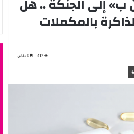
ب» إلى الجنكة .. هل
لذاكرة بالمكملات
417
3 دقائق
طباعة