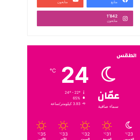
متابع
متابعون
1٬842
متابعون
الطقس
24
℃
عمّان
24º - 22º
65%
3.93 كيلومتر/ساعة
سماء صافية
35
33
32
31
23
℃
℃
℃
℃
℃
الخميس
الجمعة
السبت
الأحد
الأثنين