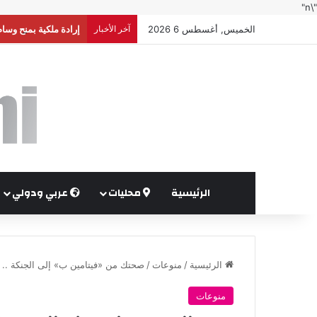
"\n"
الخميس, أغسطس 6 2026
آخر الأخبار
إرادة ملكية بمنح وسا
الرئيسية
محليات
عربي ودولي
الرئيسية
/
منوعات
/
صحتك من «فيتامين ب» إلى الجنكة .. ه
منوعات