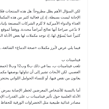
لكن السؤال الأهم يظل مطروحاً: هل هذه المنتجات فعّالة
الإجابة ليست بسيطة، إذ إن فعالية كثير من هذه المكملات
الغذاء والدواء الأميركية لا تُلزم الشركات المصنعة بإثب
لا تدّعي صراحةً أنها تعالج أمراضاً محددة. ووفقاً لمو
كثيراً عما يُسوّق لها، إذ توجد مكملات لها بعض الأدلة ا
فيما يلي عرض لأبرز مكملات «صحة الدماغ» الشائعة، وما
فيتامينات ب
تلعب فيتا
العصبي. لكن الأبحاث تشير إلى أن تناولها بوصفها مكمل
يعانون من نقص فيها، أو للنساء الحوامل اللواتي يحتجن
أما بالنسبة للأشخاص المعرضين لخطر الإصابة بمرض أل
الأدلة العلمية حول تأثير فيتامينات ب على القدرات الإ
مصادر غذائية طبيعية مثل الخضراوات الورقية للحفاظ