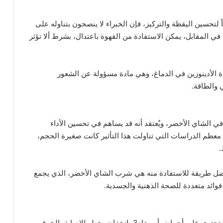
 لتحسين اليقظة والتركيز، فإن الخبراء لا ينصحون بتناوله على
المقابل، يمكن الاستفادة من القهوة باعتدال، بشرط ألا تؤثر
دة الأدينوزين في الدماغ، وهي مادة مسؤولة عن الشعور
 والطاقة.
الشاي الأخضر، ويُعتقد أنه قد يساهم في تحسين الأداء
 معظم الدراسات التي تناولت هذا التأثير كانت صغيرة الحجم،
أفضل طريقة للاستفادة منه هي شرب الشاي الأخضر، الذي يجمع
فوائد متعددة للصحة الذهنية والجسدية.
يرتبط النظام الغذائي المتوسطي الغني بالأسماك التي تحتوي على أحماض أوميغا-3 بانخفاض خطر الإصابة بالخرف،