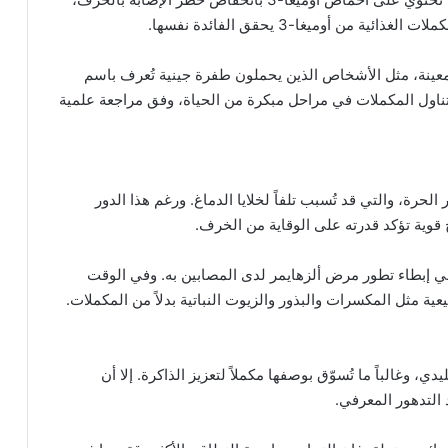
 من أوميغا-3 يحقق الفائدة نفسها.
معينة، مثل الأشخاص الذين يحملون طفرة جينية تُعرف باسم
وا بتناول المكملات في مراحل مبكرة من الحياة، وفق مراجعة علمية
لحرة، والتي قد تُسبب تلفاً لخلايا الدماغ. ورغم هذا الدور
ج قوية تؤكد قدرته على الوقاية من الخرف.
ي إبطاء تطور مرض ألزهايمر لدى المصابين به. وفي الوقت
ية مثل المكسرات والبذور والزيوت النباتية بدلاً من المكملات.
، وغالباً ما تُسوّق بوصفها مكملاً لتعزيز الذاكرة. إلا أن
 التدهور المعرفي.