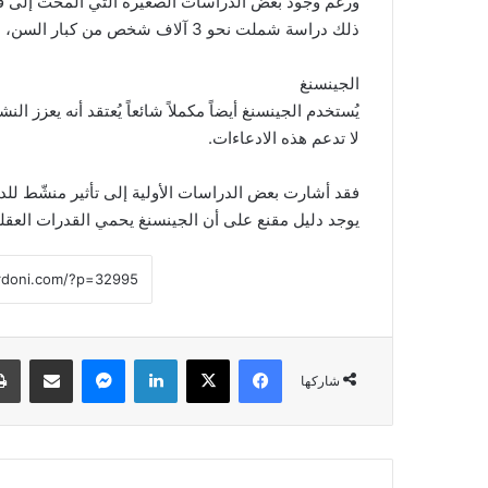
ورغم وجود بعض الدراسات الصغيرة التي ألمحت إلى فوا
ذلك دراسة شملت نحو 3 آلاف شخص من كبار السن، لم تجد أي دليل على أن الجنكة تمنع الخرف أو تُبطئ تقدمه.
الجينسنغ
يُستخدم الجينسنغ أيضاً مكملاً شائعاً يُعتقد أنه يعزز النش
لا تدعم هذه الادعاءات.
فقد أشارت بعض الدراسات الأولية إلى تأثير منشّط للد
يوجد دليل مقنع على أن الجينسنغ يحمي القدرات العقلي
فيسبوك
‫X
لينكدإن
ماسنجر
مشاركة عبر البريد
شاركها