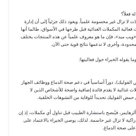
 فعلاً؟
 لا تزال غير محسومة علمياً. ويعود ذلك جزئياً إلى أن إدارة
ات فعالية المكملات الغذائية قبل طرحها في الأسواق، طالما أنها
قع «ويب ميد»، فإن ما هو معروف علمياً عن هذه المنتجات يختلف
لمحدودة، وأخرى لا تدعمها نتائج قوية حتى الآن.
 يقوله الخبراء حول فعاليتها:
مينات ب، بما في ذلك ب6 وب12 وب9 (حمض الفوليك)، دوراً أساسياً في دعم صحة الدماغ ووظائف الجهاز
ات غذائية لا يقدم فائدة إضافية واضحة للأشخاص الذين لا
 حمض الفوليك تحديداً للوقاية من التشوهات الخلقية.
زهايمر، فيُنصح باستشارة الطبيب قبل تناول أي مكملات، إذ إن
دراكية لا تزال غير حاسمة. لذلك، يوصي الخبراء بالاعتماد على
 على صحة الدماغ.