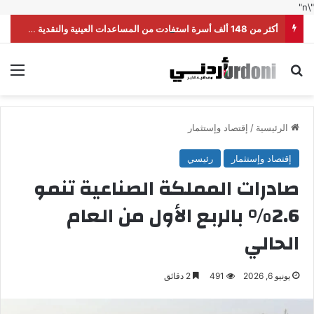
"\n"
أكثر من 148 ألف أسرة استفادت من المساعدات العينية والنقدية خلال النصف الأول من العام
بحث عن
الق
الرئيسية
/
إقتصاد وإستثمار
إقتصاد وإستثمار
رئيسي
صادرات المملكة الصناعية تنمو
2.6% بالربع الأول من العام
الحالي
يونيو 6, 2026
491
2 دقائق