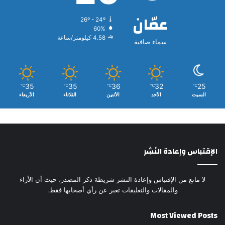
عمّان
26º - 24º
60%
4.58 كيلومتر/ساعة
سماء صافية
35
35
36
32
25
℃
℃
℃
℃
℃
السبت
الأحد
الأثنين
الثلاثاء
الأربعاء
الإقتباس وإعادة النَشِر
لا مانع من الإقتباس وإعادة النشر شريطة ذكر المصدر، حيث أن الأراء
والمقالات والتعليقات تعبر عن رأي أصحابها فقط.
Most Viewed Posts