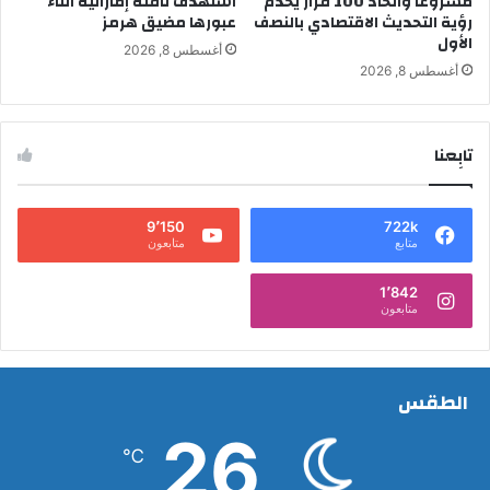
مشروعا واتخاذ 100 قرار يخدم
استهدف ناقلة إماراتية أثناء
رؤية التحديث الاقتصادي بالنصف
عبورها مضيق هرمز
الأول
أغسطس 8, 2026
أغسطس 8, 2026
تابِعنا
9٬150
722k
متابع
متابعون
1٬842
متابعون
الطقس
26
℃