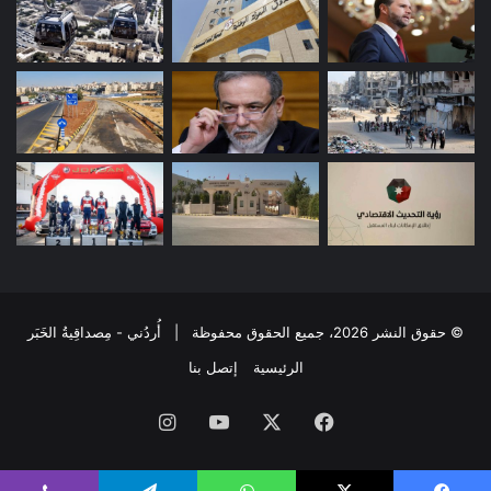
© حقوق النشر 2026، جميع الحقوق محفوظة | أُردُني - مِصداقِيةُ الخَبَر
الرئيسية
إتصل بنا
فيسبوك
‫X
‫YouTube
انستقرام