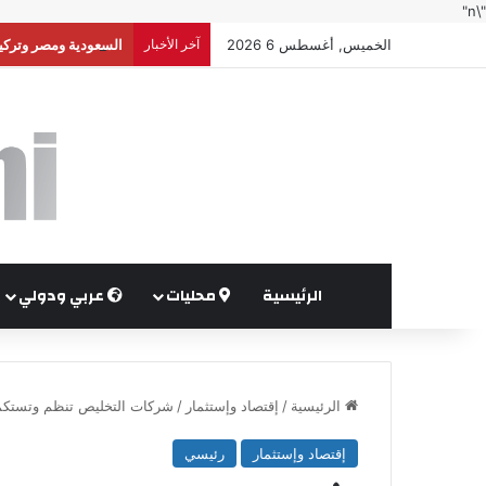
"\n"
الخميس, أغسطس 6 2026
آخر الأخبار
السعودية ومصر وتركيا
الرئيسية
محليات
عربي ودولي
الرئيسية
/
إقتصاد وإستثمار
/
شركات التخليص تنظم وتستكمل إجراءات 310567 بيانا 
إقتصاد وإستثمار
رئيسي