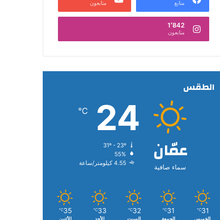
متابع
متابعون
1٬842
متابعون
الطقس
24
℃
عمّان
31º - 23º
55%
4.55 كيلومتر/ساعة
سماء صافية
35
33
32
31
31
℃
℃
℃
℃
℃
الخميس
الجمعة
السبت
الأحد
الأثنين