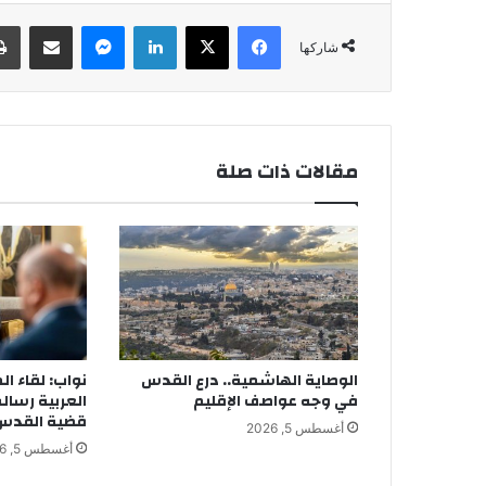
فيسبوك
‫X
لينكدإن
ماسنجر
مشاركة عبر البريد
شاركها
مقالات ذات صلة
الوصاية الهاشمية.. درع القدس
نواب: لقاء ال
في وجه عواصف الإقليم
العربية رسال
قضية القدس أ
أغسطس 5, 2026
أغسطس 5, 2026