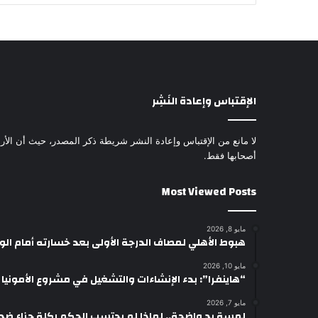
الإقتباس وإعادة النَشِر
لا مانع من الإقتباس وإعادة النشر شريطة ذكر المصدر، حيث أن الأرا
أصحابها فقط.
Most Viewed Posts
مايو 8, 2026
هبوط الأهلي لمصاف الدرجة الأولى بعد خسارته أمام ال
مايو 10, 2026
“هاينفرا”: بدء الإنشاءات والتشغيل في مشروع الأمونيا وال
مايو 7, 2026
لمسة يد واضحة.. لماذا لم يحتسب الحكم ركلة جزاء ضد