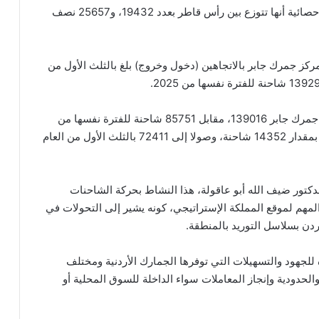
وحول أنماط الشاحنات بالمملكة، أشارت المعطيات الإحصائية أنها تتوزع بين رأس قاطر بعدد 19432، و25657 نصف
ز جمرك جابر بالاتجاهين (دخول وخروج) بلغ بالثلث الأول من
بينما بلغ عددها بالثلث الأول من العام الحالي من خلال جمرك جابر 139016، مقابل 85751 شاحنة للفترة نفسها من
العام الماضي، فيما زاد عددها من خلال جمرك الكرامة بمقدار 14352 شاحنة، وصولا إلى 72411 بالثلث الأول من العام
ور ضيف الله أبو عاقولة، هذا النشاط بحركة الشاحنات
ر المهم لموقع المملكة الإستراتيجي، كونه يشير إلى التحولات في
ردن بسلاسل التوريد بالمنطقة.
ره للجهود والتسهيلات التي توفرها الجمارك الأردنية ومختلف
والحدودية وإنجاز المعاملات سواء الداخلة للسوق المحلية أو