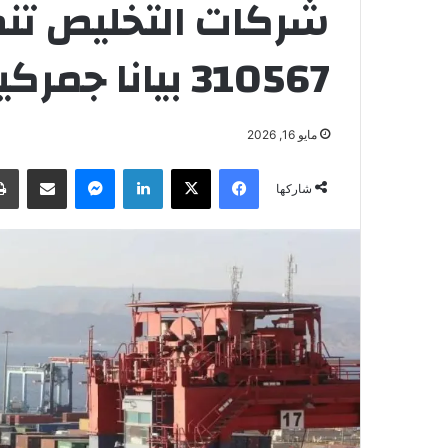
شركات التخليص تن
310567 بيانا جمركيا بالثلث الأول
مايو 16, 2026
فيسبوك
‫X
لينكدإن
ماسنجر
مشاركة عبر البريد
شاركها