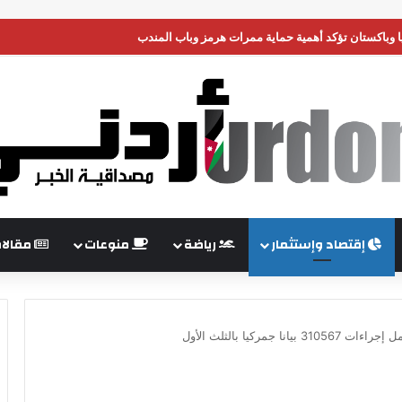
 وباكستان تؤكد أهمية حماية ممرات هرمز وباب المندب
إقتصاد وإستثمار
رياضة
منوعات
مقالا
جمركيا بالثلث الأول