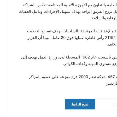
عامة بالتعاون مع الأجهزة الأمنية المختلفة، تعكس الشراكة
مل بروح الفريق الواحد بهدف تسهيل الاجراءات وتذليل العقبات
رقابة والسلامة.
مية والإعفاءات المرتبطة بالشاحنات بهدف تسريع التحديث
الاستبدالي للرؤوس القاطرة (الشاحنات)، والذي شمل 21194 رأس قاطرة عملها فوق 20 عاما، مبينا أن القرار
لكلف.
يذكر أن نقابة أصحاب شركات التخليص ونقل البضائع التي تأسست عام 1982 المسجلة لدى وزارة العمل تهدف إلى
فع مستوى المهنة وكفاءة الكوادر.
ويبلغ عدد شركات التخليص العاملة والمرخصة بالمملكة 467 شركة تضم 2000 فرع موزعة على عموم المراكز
نسخ الرابط