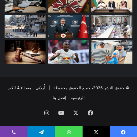
© حقوق النشر 2026، جميع الحقوق محفوظة | أُردُني - مِصداقِيةُ الخَبَر
الرئيسية
إتصل بنا
فيسبوك
‫X
‫YouTube
انستقرام