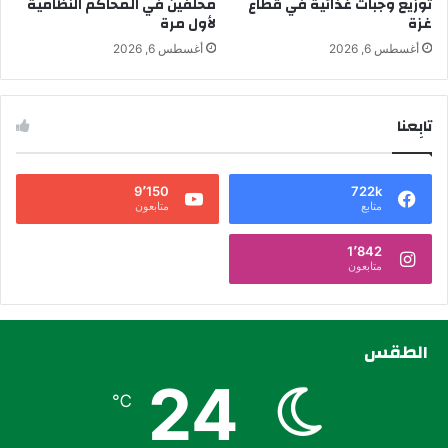
توزيع وجبات غذائية في قطاع
محلفين في المحاكم النظامية
غزة
لأول مرة
أغسطس 6, 2026
أغسطس 6, 2026
تابِعنا
9٬150
722k
متابع
متابعون
1٬842
متابعون
الطقس
24
℃