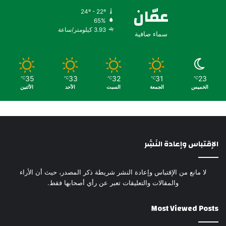
عمّان
24º - 22º
65%
3.93 كيلومتر/ساعة
سماء صافية
35
33
32
31
23
℃
℃
℃
℃
℃
الخميس
الجمعة
السبت
الأحد
الأثنين
الإقتباس وإعادة النَشِر
لا مانع من الإقتباس وإعادة النشر شريطة ذكر المصدر، حيث أن الأراء
والمقالات والتعليقات تعبر عن رأي أصحابها فقط.
Most Viewed Posts