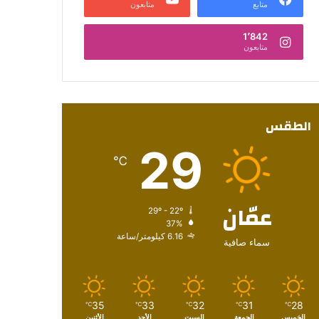
متابع
متابعون
1٬842
متابعون
الطقس
29
℃
عمّان
29º - 22º
37%
6.16 كيلومتر/ساعة
سماء صافية
35
33
32
31
28
℃
℃
℃
℃
℃
الخميس
الجمعة
السبت
الأحد
الأثنين