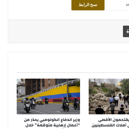
نسخ الرابط
طباعة
قتحمون الأقصى
وزير الدفاع الكولومبي يحذر من
أملاك الفلسطينيين
“أعمال إرهابية متوقعة” خلال