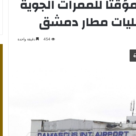
مؤقتا للممرات الجوية
مليات مطار دمشق
454
دقيقة واحدة
طباعة