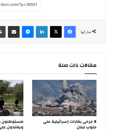
فيسبوك
‫X
لينكدإن
ماسنجر
مشاركة عبر البريد
شاركها
مقالات ذات صلة
8 جرحى بغارات إسرائيلية على
مستوطنون ي
جنوب لبنان
ويعتدون على 