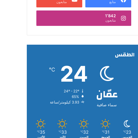
متابع
متابعون
1٬842
متابعون
الطقس
24
℃
عمّان
24º - 22º
65%
3.93 كيلومتر/ساعة
سماء صافية
35
33
32
31
23
℃
℃
℃
℃
℃
الخميس
الجمعة
السبت
الأحد
الأثنين