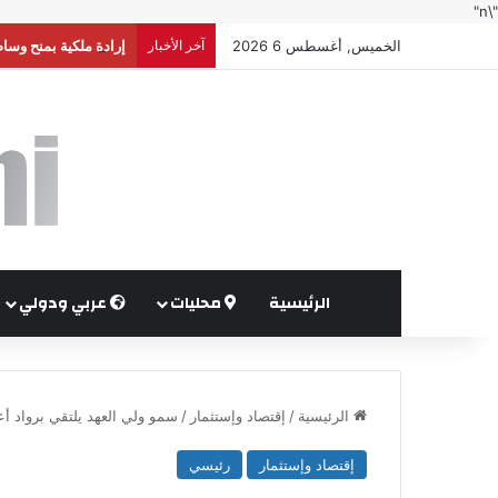
"\n"
الخميس, أغسطس 6 2026
آخر الأخبار
إرادة ملكية بمنح وسا
الرئيسية
محليات
عربي ودولي
الرئيسية
/
إقتصاد وإستثمار
/
سمو ولي العهد يلتقي برواد أع
إقتصاد وإستثمار
رئيسي