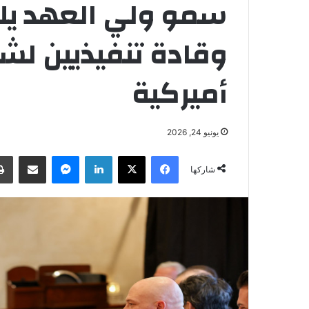
سمو ولي العهد يلت
وقادة تنفيذيين لش
أميركية
يونيو 24, 2026
فيسبوك
‫X
لينكدإن
ماسنجر
مشاركة عبر البريد
شاركها