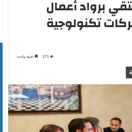
قي برواد أعمال
ركات تكنولوجية
373
دقيقة واحدة
طباعة