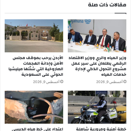
مقالات ذات صلة
وزير المياه والري ووزير الاقتصاد
الأردن يرحب بموقف مجلس
الرقمي يطلعان على سير عمل
الأمن وإدانة الهجمات
مشروع التحول الذكي لإدارة
الصاروخية التي شنّتها ميليشيا
خدمات المياه
الحوثي على السعودية
أغسطس 9, 2026
أغسطس 9, 2026
خطة أمنية ومرورية شاملة
اعتداء على خط مياه الديسي