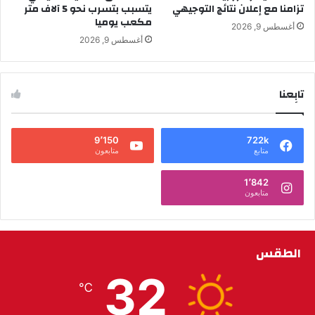
تزامنا مع إعلان نتائج التوجيهي
يتسبب بتسرب نحو 5 آلاف متر
مكعب يوميا
أغسطس 9, 2026
أغسطس 9, 2026
تابِعنا
9٬150
722k
متابع
متابعون
1٬842
متابعون
الطقس
32
℃