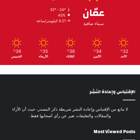
عمّان
32º - 24º
40%
6.21 كيلومتر/ساعة
سماء صافية
36
35
36
34
32
℃
℃
℃
℃
℃
الأحد
الأثنين
الثلاثاء
الأربعاء
الخميس
الإقتباس وإعادة النَشِر
لا مانع من الإقتباس وإعادة النشر شريطة ذكر المصدر، حيث أن الأراء
والمقالات والتعليقات تعبر عن رأي أصحابها فقط.
Most Viewed Posts