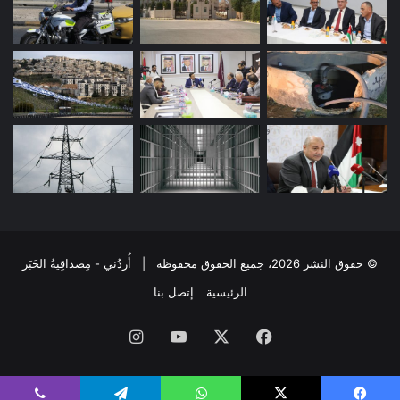
© حقوق النشر 2026، جميع الحقوق محفوظة | أُردُني - مِصداقِيةُ الخَبَر
الرئيسية
إتصل بنا
فيسبوك
‫X
‫YouTube
انستقرام