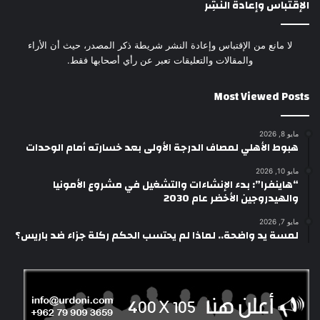
الإقتباس وإعادة النَشِر
لا مانع من الإقتباس وإعادة النشر شريطة ذكر المصدر، حيث أن الأراء
والمقالات والتعليقات تعبر عن رأي أصحابها فقط.
Most Viewed Posts
مايو 8, 2026
هبوط الأهلي لمصاف الدرجة الأولى بعد خسارته أمام الوحدات
مايو 10, 2026
“هاينفرا”: بدء الإنشاءات والتشغيل في مشروع الأمونيا
والهيدروجين الأخضر عام 2030
مايو 7, 2026
لمسة يد واضحة.. لماذا لم يحتسب الحكم ركلة جزاء ضد باريس؟