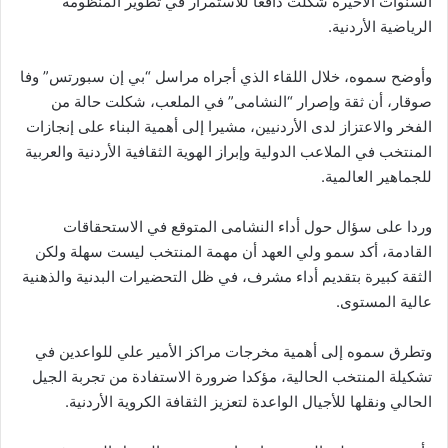
السنوات الأخيرة شكلت دافعا للاستمرار في تطوير المنظومة
الرياضية الأردنية.
وأوضح سموه، خلال اللقاء الذي أجراه مراسل “بي إن سبورتس” وفا
صوقار، أن ثقة وإصرار “النشامى” في الملعب، شكلت حالة من
الفخر والاعتزاز لدى الأردنيين، مشيرا إلى أهمية البناء على إنجازات
المنتخب في الملاعب الدولية وإبراز الهوية الثقافية الأردنية والعربية
للجماهير العالمية.
وردا على سؤال حول أداء النشامى المتوقع في الاستحقاقات
القادمة، أكد سمو ولي العهد أن مهمة المنتخب ليست سهلة ولكن
الثقة كبيرة بتقديم أداء مشرف، في ظل التحضيرات البدنية والذهنية
عالية المستوى.
وتطرق سموه إلى أهمية مخرجات مراكز الأمير علي للواعدين في
تشكيلة المنتخب الحالية، مؤكدا ضرورة الاستفادة من تجربة الجيل
الحالي ونقلها للأجيال الواعدة لتعزيز الثقافة الكروية الأردنية.