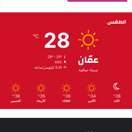
الطقس
28
℃
عمّان
28º - 25º
46%
6.91 كيلومتر/ساعة
سماء صافية
36
35
36
34
28
℃
℃
℃
℃
℃
الأحد
الأثنين
الثلاثاء
الأربعاء
الخميس