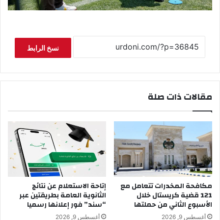
نسخ الرابط
مقالات ذات صلة
مكافحة المخدرات تتعامل مع
إتاحة الاستعلام عن نتائج
121 قضية كريستال خلال
الثانوية العامة بطريقتين عبر
الأسبوع الثاني من حملتها
“سند” فور إعلانها رسميا
أغسطس 9, 2026
أغسطس 9, 2026