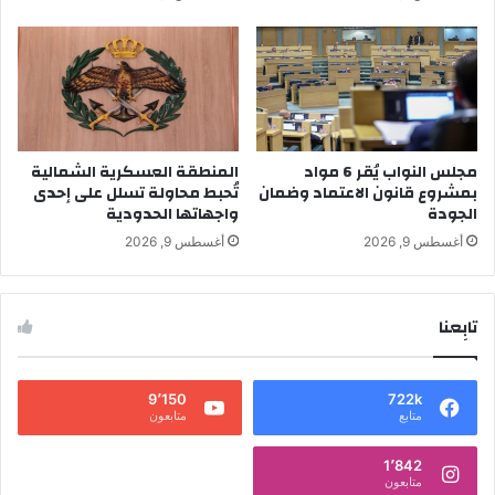
مجلس النواب يُقر 6 مواد
المنطقة العسكرية الشمالية
بمشروع قانون الاعتماد وضمان
تُحبط محاولة تسلل على إحدى
الجودة
واجهاتها الحدودية
أغسطس 9, 2026
أغسطس 9, 2026
تابِعنا
9٬150
722k
متابع
متابعون
1٬842
متابعون