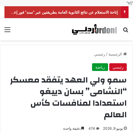
"\n"
إتاحة الاستعلام عن نتائج الثانوية العامة بطريقتين عبر “سند” فور إعلانها رسميا
بحث عن
الق
الرئيسية
/
رئيسي
رئيسي
رياضة
سمو ولي العهد يتفقد معسكر
“النشامى” بسان دييغو
استعدادا لمنافسات كأس
العالم
يونيو 9, 2026
474
دقيقة واحدة