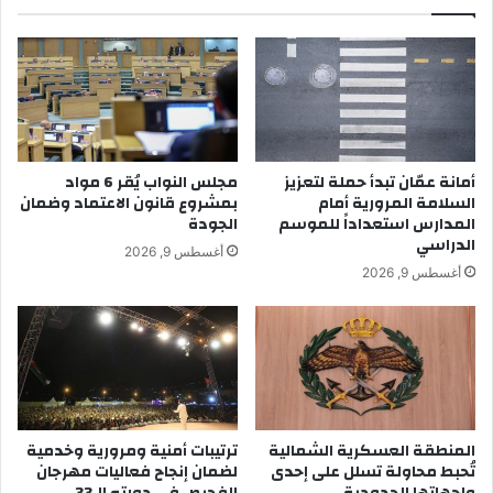
أمانة عمّان تبدأ حملة لتعزيز
مجلس النواب يُقر 6 مواد
السلامة المرورية أمام
بمشروع قانون الاعتماد وضمان
المدارس استعداداً للموسم
الجودة
الدراسي
أغسطس 9, 2026
أغسطس 9, 2026
المنطقة العسكرية الشمالية
ترتيبات أمنية ومرورية وخدمية
تُحبط محاولة تسلل على إحدى
لضمان إنجاح فعاليات مهرجان
واجهاتها الحدودية
الفحيص في دورته الـ33