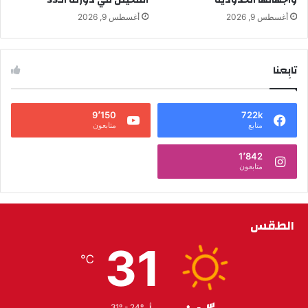
أغسطس 9, 2026
أغسطس 9, 2026
تابِعنا
9٬150
722k
متابع
متابعون
1٬842
متابعون
الطقس
31
℃
31º - 24º