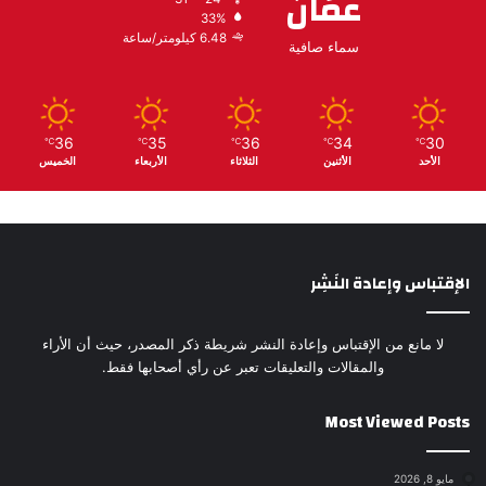
عمّان
33%
6.48 كيلومتر/ساعة
سماء صافية
36
35
36
34
30
℃
℃
℃
℃
℃
الأحد
الأثنين
الثلاثاء
الأربعاء
الخميس
الإقتباس وإعادة النَشِر
لا مانع من الإقتباس وإعادة النشر شريطة ذكر المصدر، حيث أن الأراء
والمقالات والتعليقات تعبر عن رأي أصحابها فقط.
Most Viewed Posts
مايو 8, 2026