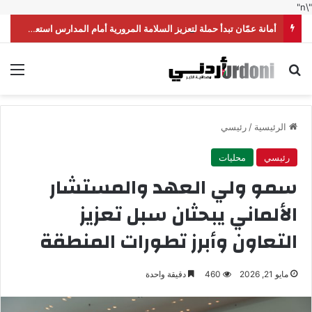
"\n"
أمانة عمّان تبدأ حملة لتعزيز السلامة المرورية أمام المدارس استعداداً للموسم الدراسي
بحث عن
الق
الرئيسية
/
رئيسي
رئيسي
محليات
سمو ولي العهد والمستشار
الألماني يبحثان سبل تعزيز
التعاون وأبرز تطورات المنطقة
مايو 21, 2026
460
دقيقة واحدة