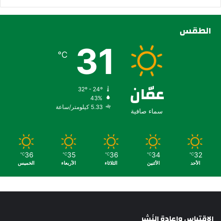
الطقس
31
℃
عمّان
32º - 24º
43%
5.33 كيلومتر/ساعة
سماء صافية
36
35
36
34
32
℃
℃
℃
℃
℃
الأحد
الأثنين
الثلاثاء
الأربعاء
الخميس
الإقتباس وإعادة النَشِر