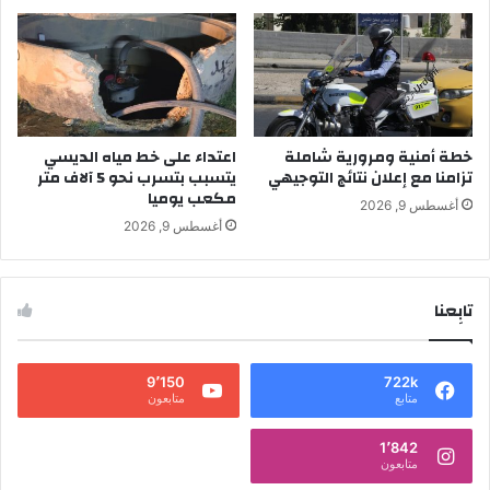
خطة أمنية ومرورية شاملة
اعتداء على خط مياه الديسي
تزامنا مع إعلان نتائج التوجيهي
يتسبب بتسرب نحو 5 آلاف متر
مكعب يوميا
أغسطس 9, 2026
أغسطس 9, 2026
تابِعنا
9٬150
722k
متابع
متابعون
1٬842
متابعون