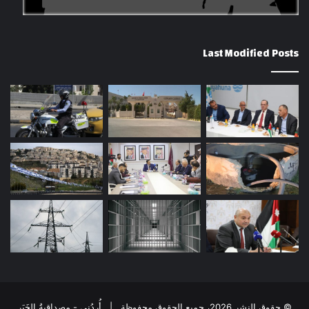
Last Modified Posts
© حقوق النشر 2026، جميع الحقوق محفوظة | أُردُني - مِصداقِيةُ الخَبَر