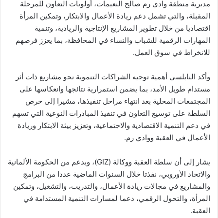
مديرية منطقة وادي رم صالح النعيمات، أولويات التعاون للمرحلة
المقبلة، والتي تشمل دعم ريادة الأعمال والابتكار، وتمكين المرأة
اقتصاديا من خلال تطوير المشاريع الإنتاجية والريادية، وتنمية
المهارات الرقمية للشباب والنساء في المحافظة، بما يعزز فرصهم
للانخراط في سوق العمل.
وأكد النابلسي أهمية توجيه الشراكات التنموية نحو مشاريع ذات أثر
مستدام طويل الأمد، بما يضمن استمرارية نتائجها وانعكاسها على
المجتمعات المحلية بعد انتهاء مراحل تنفيذها، مشيرا إلى حرص
السلطة على توسيع التعاون في تنفيذ المبادرات النوعية التي تسهم
في دعم التنمية الاقتصادية والاجتماعية، وتعزيز بيئة الابتكار وريادة
الأعمال في العقبة ووادي رم.
يشار إلى أن سلطة العقبة ووكالة (GIZ)، وبدعم من الحكومة الألمانية
والاتحاد الأوروبي، نفذتا خلال السنوات الماضية عددا من البرامج
والمشاريع في مجالات ريادة الأعمال، والتدريب، والتشغيل، وتمكين
المرأة، والتحول الرقمي، دعما لمسارات التنمية المستدامة في
العقبة.