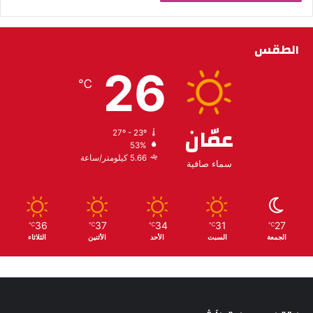
الطقس
26
℃
عمّان
27º - 23º
53%
5.66 كيلومتر/ساعة
سماء صافية
36
37
34
31
27
℃
℃
℃
℃
℃
الجمعة
السبت
الأحد
الأثنين
الثلاثاء