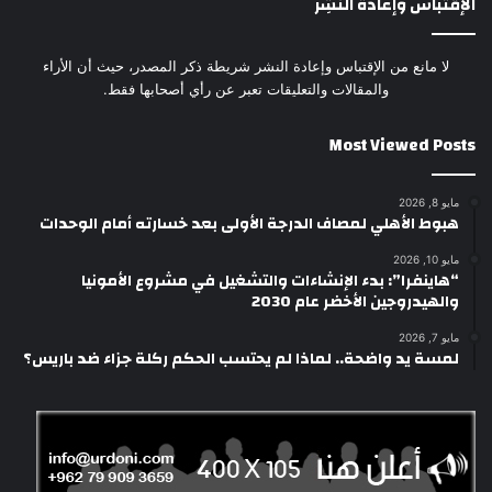
الإقتباس وإعادة النَشِر
لا مانع من الإقتباس وإعادة النشر شريطة ذكر المصدر، حيث أن الأراء
والمقالات والتعليقات تعبر عن رأي أصحابها فقط.
Most Viewed Posts
مايو 8, 2026
هبوط الأهلي لمصاف الدرجة الأولى بعد خسارته أمام الوحدات
مايو 10, 2026
“هاينفرا”: بدء الإنشاءات والتشغيل في مشروع الأمونيا
والهيدروجين الأخضر عام 2030
مايو 7, 2026
لمسة يد واضحة.. لماذا لم يحتسب الحكم ركلة جزاء ضد باريس؟