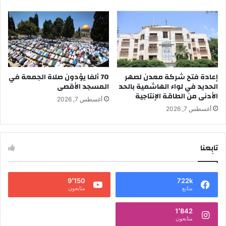
إعادة فتح شركة معدن لصهر
70 ألفا يؤدون صلاة الجمعة في
الحديد في لواء الهاشمية بالحد
المسجد الأقصى
الأدنى من الطاقة الإنتاجية
أغسطس 7, 2026
أغسطس 7, 2026
تابِعنا
9٬150
722k
متابع
متابعون
1٬842
متابعون