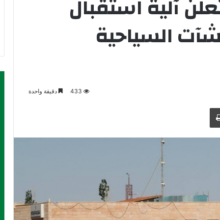
علن آلية استقبال
شآت السياحية
433
دقيقة واحدة
طباعة