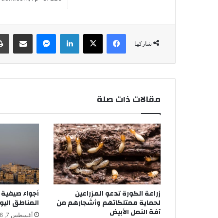
فيسبوك
‫X
لينكدإن
ماسنجر
مشاركة عبر البريد
شاركها
مقالات ذات صلة
زراعة الكورة تدعو المزراعين
أجواء صيفية 
لحماية ممتلكاتهم وأشجارهم من
المناطق اليو
آفة النمل الأبيض
أغسطس 7, 2026