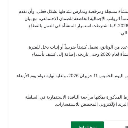
منشأة مسجلة ومرخصة وتمارس نشاطها بشكل فعلي، وأن تقدم
ناً الرواتب الإجمالية الخاضعة للضمان الاجتماعي، مع بيان
فترة الانقطاع عن العمل للمسرحين منذ الأول من آذار 2026. كما اشترطت استمرار المنشأة في العمل بالقطاع
الي.
د من الوثائق، تشمل كشفاً ضريبياً أو إثبات دخل للفترة
المطلوبة، وكشف الضمان الاجتماعي للعاملين في المنشأة لعام 2026 وحتى تاريخه، إضافة إلى كشف بأسماء
وأوضحت أن استقبال الطلبات سيتم إلكترونياً اعتباراً من اليوم الخميس 11 حزيران 2026، ولغاية نهاية دوام يوم الأربعاء
 المذكورة يمكنها مراجعة النافذة الاستثمارية في السلطة
 البريد الإلكتروني المخصص للاستفسارات.
نسخ الرابط