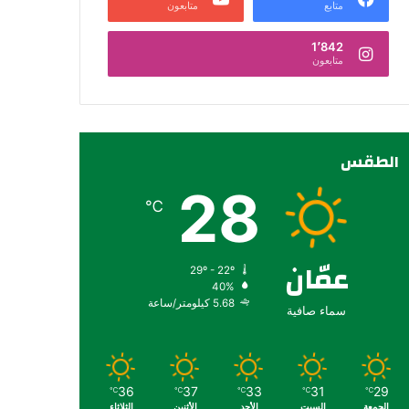
متابع
متابعون
1٬842
متابعون
الطقس
28
℃
عمّان
29º - 22º
40%
5.68 كيلومتر/ساعة
سماء صافية
36
37
33
31
29
℃
℃
℃
℃
℃
الجمعة
السبت
الأحد
الأثنين
الثلاثاء