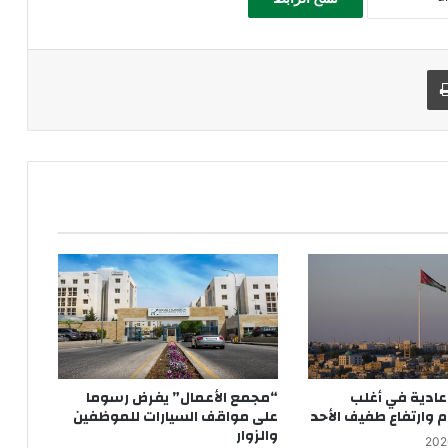
طباعة
عادية في أغلب
“مجمع الأعمال” يفرض رسوما
م وارتفاع طفيف الأحد
على مواقف السيارات للموظفين
والزوار