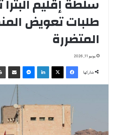
سلطة إقليم البترا ت
طلبات تعويض المن
المتضررة
يونيو 11, 2026
فيسبوك
‫X
لينكدإن
ماسنجر
مشاركة عبر البريد
شاركها