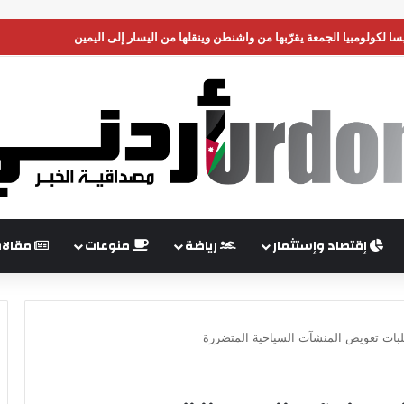
سا لكولومبيا الجمعة يقرّبها من واشنطن وينقلها من اليسار إلى اليمين
إقتصاد وإستثمار
رياضة
منوعات
مقالا
طلبات تعويض المنشآت السياحية المتضررة