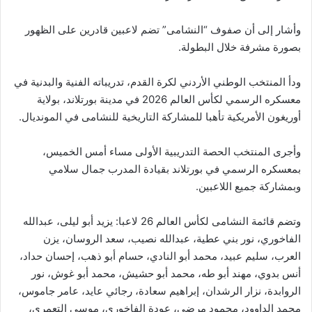
وأشار إلى أن صفوف “النشامى” تضم لاعبين قادرين على الظهور
بصورة مشرفة خلال البطولة.
ودأ المنتخب الوطني الأردني لكرة القدم، تدريباته الفنية والبدنية في
معسكره الرسمي لكأس العالم 2026 في مدينة بورتلاند، بولاية
أوريغون الأمريكية تأهبا للمشاركة التاريخية للنشامى في المونديال.
وأجرى المنتخب الحصة التدريبية الأولى مساء أمس الخميس،
بمعسكره الرسمي في بورتلاند بقيادة المدرب جمال سلامي
وبمشاركة جميع اللاعبين.
وتضم قائمة النشامى لكأس العالم 26 لاعبا: يزيد أبو ليلى، عبدالله
الفاخوري، نور بني عطية، عبدالله نصيب، سعد الروسان، يزن
العرب، سليم عبيد، محمد أبو النادي، حسام أبو ذهب، إحسان حداد،
أنس بدوي، مهند أبو طه، محمد أبو حشيش، محمد أبو غوش، نور
الروابدة، نزار الرشدان، إبراهيم سعادة، رجائي عايد، عامر جاموس،
محمد الداوود، محمود مرضي، عودة الفاخوري، موسى التعمري،