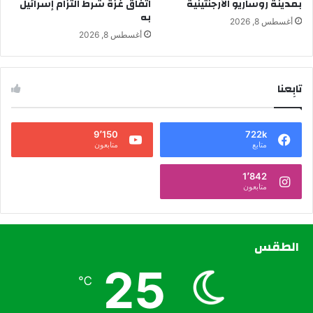
بمدينة روساريو الأرجنتينية
اتفاق غزة شرط التزام إسرائيل
به
أغسطس 8, 2026
أغسطس 8, 2026
تابِعنا
9٬150
722k
متابع
متابعون
1٬842
متابعون
الطقس
25
℃