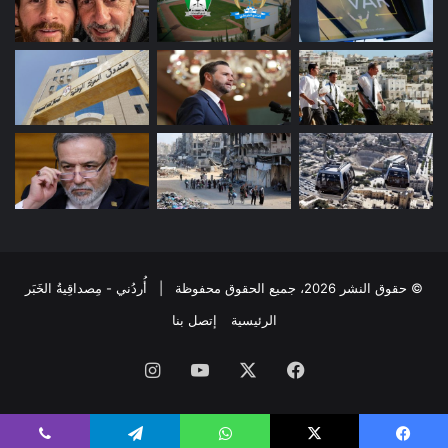
© حقوق النشر 2026، جميع الحقوق محفوظة | أُردُني - مِصداقِيةُ الخَبَر
الرئيسية
إتصل بنا
فيسبوك
‫X
‫YouTube
انستقرام