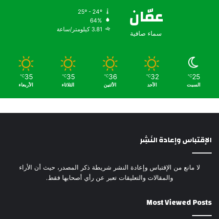
عمّان
25º - 24º
64%
3.81 كيلومتر/ساعة
سماء صافية
35
35
36
32
25
℃
℃
℃
℃
℃
السبت
الأحد
الأثنين
الثلاثاء
الأربعاء
الإقتباس وإعادة النَشِر
لا مانع من الإقتباس وإعادة النشر شريطة ذكر المصدر، حيث أن الأراء
والمقالات والتعليقات تعبر عن رأي أصحابها فقط.
Most Viewed Posts