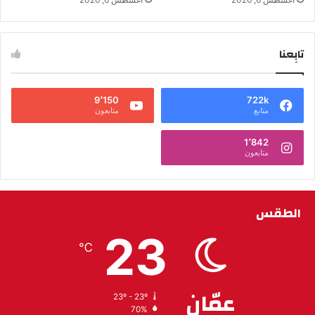
تابِعنا
9٬150
722k
متابع
متابعون
1٬842
متابعون
الطقس
23
℃
عمّان
23º - 23º
70%