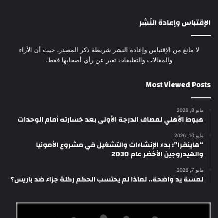
الإقتباس وإعادة النَشِر
لا مانع من الإقتباس وإعادة النشر شريطة ذكر المصدر، حيث أن الأراء
والمقالات والتعليقات تعبر عن رأي أصحابها فقط.
Most Viewed Posts
مايو 8, 2026
هبوط الأهلي لمصاف الدرجة الأولى بعد خسارته أمام الوحدات
مايو 10, 2026
“هاينفرا”: بدء الإنشاءات والتشغيل في مشروع الأمونيا
والهيدروجين الأخضر عام 2030
مايو 7, 2026
لمسة يد واضحة.. لماذا لم يحتسب الحكم ركلة جزاء ضد باريس؟