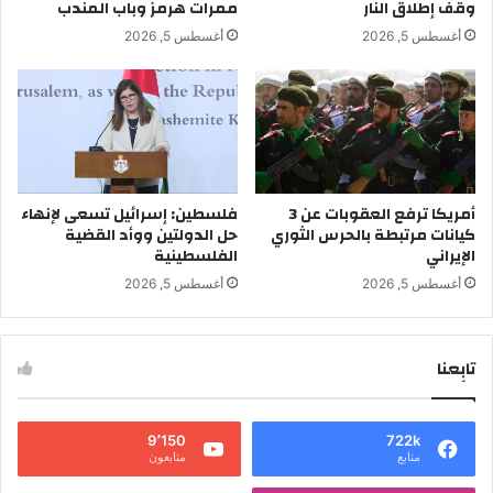
وقف إطلاق النار
ممرات هرمز وباب المندب
أغسطس 5, 2026
أغسطس 5, 2026
أمريكا ترفع العقوبات عن 3
فلسطين: إسرائيل تسعى لإنهاء
كيانات مرتبطة بالحرس الثوري
حل الدولتين ووأد القضية
الإيراني
الفلسطينية
أغسطس 5, 2026
أغسطس 5, 2026
تابِعنا
9٬150
722k
متابع
متابعون