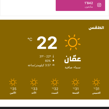
1٬842
متابعون
الطقس
22
℃
عمّان
31º - 22º
60%
3.57 كيلومتر/ساعة
سماء صافية
35
33
32
31
31
℃
℃
℃
℃
℃
الخميس
الجمعة
السبت
الأحد
الأثنين