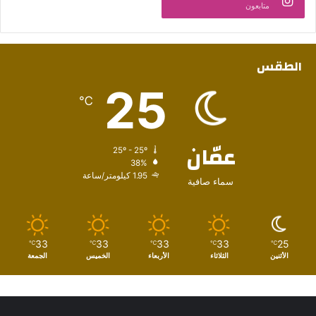
متابعون
الطقس
25
℃
عمّان
25º - 25º
38%
1.95 كيلومتر/ساعة
سماء صافية
33
33
33
33
25
℃
℃
℃
℃
℃
الأثنين
الثلاثاء
الأربعاء
الخميس
الجمعة