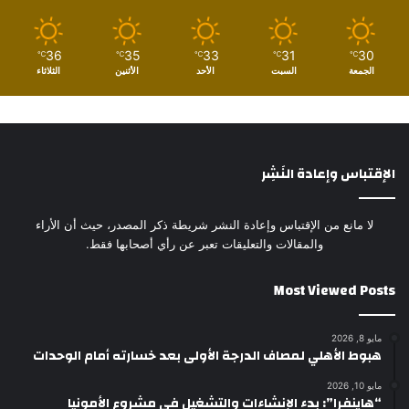
36
35
33
31
30
℃
℃
℃
℃
℃
الجمعة
السبت
الأحد
الأثنين
الثلاثاء
الإقتباس وإعادة النَشِر
لا مانع من الإقتباس وإعادة النشر شريطة ذكر المصدر، حيث أن الأراء
والمقالات والتعليقات تعبر عن رأي أصحابها فقط.
Most Viewed Posts
مايو 8, 2026
هبوط الأهلي لمصاف الدرجة الأولى بعد خسارته أمام الوحدات
مايو 10, 2026
“هاينفرا”: بدء الإنشاءات والتشغيل في مشروع الأمونيا