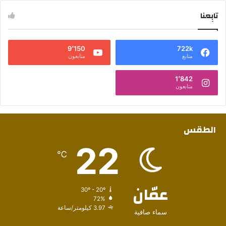
تابِعنا
9٬150
722k
متابع
متابعون
1٬842
متابعون
الطقس
22
℃
عمّان
30º - 20º
72%
3.97 كيلومتر/ساعة
سماء صافية