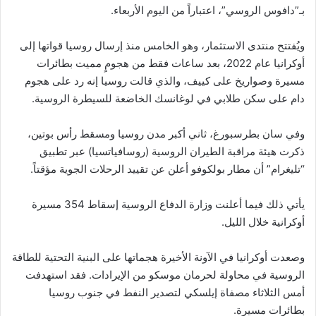
بـ”دافوس الروسي”، اعتباراً من اليوم الأربعاء.
ويُفتتح منتدى الاستثمار، وهو الخامس منذ إرسال روسيا قواتها إلى
أوكرانيا عام 2022، بعد ساعات فقط من هجومٍ مميت بطائرات
مسيرة وصواريخ على كييف، والذي قالت روسيا إنه رد على هجوم
دام على سكن طلابي في لوغانسك الخاضعة للسيطرة الروسية.
وفي سان بطرسبورغ، ثاني أكبر مدن روسيا ومسقط رأس بوتين،
ذكرت هيئة مراقبة الطيران الروسية (روسافياتسيا) عبر تطبيق
“تليغرام” أن مطار بولكوفو أعلن عن تقييد الرحلات الجوية مؤقتاً.
يأتي ذلك فيما أعلنت وزارة الدفاع الروسية إسقاط 354 مسيرة
أوكرانية خلال الليل.
وصعدت أوكرانيا في الآونة الأخيرة هجماتها على البنية التحتية للطاقة
الروسية في محاولة لحرمان موسكو من الإيرادات. فقد استهدفت
أمس الثلاثاء مصفاة إيلسكي لتصدير النفط في جنوب روسيا
بطائرات مسيرة.