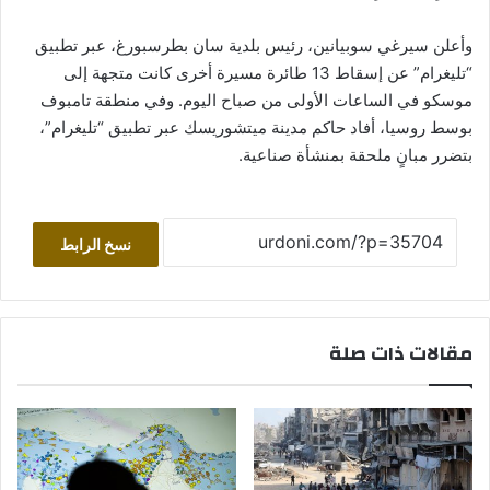
وأعلن سيرغي سوبيانين، رئيس بلدية سان بطرسبورغ، عبر تطبيق
“تليغرام” عن إسقاط 13 طائرة مسيرة أخرى كانت متجهة إلى
موسكو في الساعات الأولى من صباح اليوم. وفي منطقة تامبوف
بوسط روسيا، أفاد حاكم مدينة ميتشوريسك عبر تطبيق “تليغرام”،
بتضرر مبانٍ ملحقة بمنشأة صناعية.
نسخ الرابط
مقالات ذات صلة