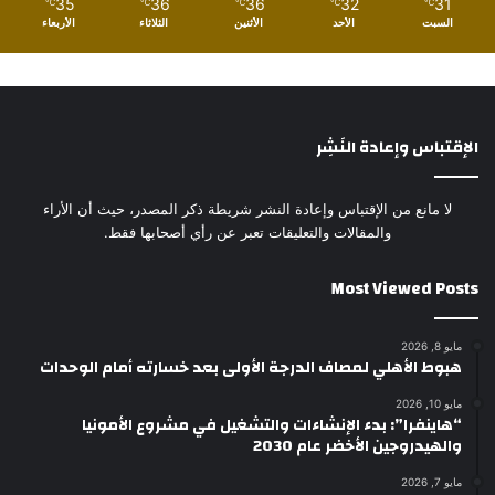
35
36
36
32
31
℃
℃
℃
℃
℃
السبت
الأحد
الأثنين
الثلاثاء
الأربعاء
الإقتباس وإعادة النَشِر
لا مانع من الإقتباس وإعادة النشر شريطة ذكر المصدر، حيث أن الأراء
والمقالات والتعليقات تعبر عن رأي أصحابها فقط.
Most Viewed Posts
مايو 8, 2026
هبوط الأهلي لمصاف الدرجة الأولى بعد خسارته أمام الوحدات
مايو 10, 2026
“هاينفرا”: بدء الإنشاءات والتشغيل في مشروع الأمونيا
والهيدروجين الأخضر عام 2030
مايو 7, 2026