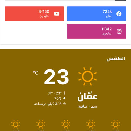
9٬150
722k
متابع
متابعون
1٬842
متابعون
الطقس
23
℃
عمّان
31º - 23º
70%
3.16 كيلومتر/ساعة
سماء صافية