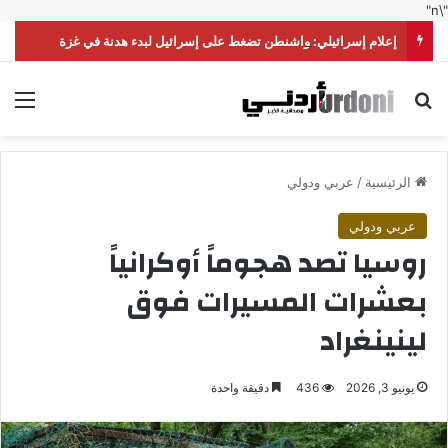
"\n"
إعلام إسرائيلي: واشنطن تضغط على إسرائيل لبدء هدنة في غزة
بحث عن
الق
الرئيسية
/
عربي ودولي
عربي ودولي
روسيا تصد هجوماً أوكرانياً
بعشرات المسيرات فوق
لينينغراد
يونيو 3, 2026
436
دقيقة واحدة