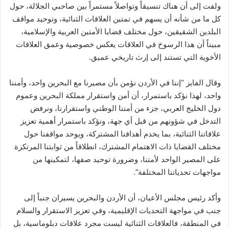
ولفت إلى أن هناك تنسيقاً وتواصلاً مستمراً بين صاحبي الجلالة، حول
كل ما من شأنه أن يسهم في تمتين العلاقات الثنائية، وتوحيد مواقف
البلدين الشقيقين، حول مختلف قضايا الأمتين العربية والإسلامية،
مبيناً أن هذا الرسوخ في العلاقات يعكس خصوصية وعمق العلاقات
الأخوية التي تستند إلى إرث تاريخي عميق.
وقال الفايز “إننا في الأردن نؤمن بأن مصيرنا مع البحرين واحد، وأمننا
واحد، لهذا نؤكد باستمرار، أن أمن واستقرار مملكة البحرين وعموم
دول الخليج العربي، جزء من أمننا الوطني واستقرارنا، ونرفض
التدخل في شؤونهم من قبل أي جهة، ونؤكد باستمرار أهمية تعزيز
علاقاتنا الثنائية، بما يخدم أهدافنا المشتركة، ويوحد مواقفنا حول
مختلف القضايا ذات الاهتمام المشترك، انطلاقاً من ثوابتنا المرتكزة
على المصير الواحد لأمتنا، وضرورة توحيد صفها، لتمكينها من
مواجهات تحدياتنا المختلفة”.
وأكد رئيس مجلس الأعيان، أن الأردن والبحرين يسيران جنباً إلى
جنب في مواجهة التحديات الإقليمية، وفي تعزيز الاستقرار والسلام
في المنطقة، فالعلاقات الثنائية ليست مجرد علاقات دبلوماسية، بل