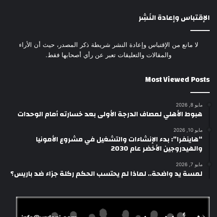
الإقتباس وإعادة النَشِر
لا مانع من الإقتباس وإعادة النشر شريطة ذكر المصدر، حيث أن الأراء
والمقالات والتعليقات تعبر عن رأي أصحابها فقط.
Most Viewed Posts
مايو 8, 2026
هبوط الأهلي لمصاف الدرجة الأولى بعد خسارته أمام الوحدات
مايو 10, 2026
“هاينفرا”: بدء الإنشاءات والتشغيل في مشروع الأمونيا
والهيدروجين الأخضر عام 2030
مايو 7, 2026
لمسة يد واضحة.. لماذا لم يحتسب الحكم ركلة جزاء ضد باريس؟