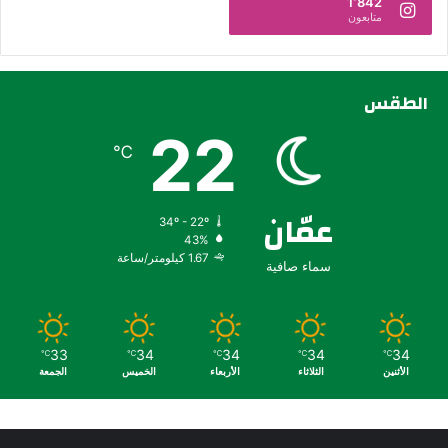
1٬842
متابعون
الطقس
22
℃
عمّان
34º - 22º
43%
1.67 كيلومتر/ساعة
سماء صافية
33
34
34
34
34
℃
℃
℃
℃
℃
الأثنين
الثلاثاء
الأربعاء
الخميس
الجمعة