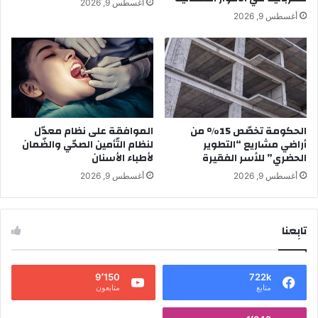
أغسطس 9, 2026
أغسطس 9, 2026
الحكومة تخصّص 15% من
الموافقة على نظام معدّل
أراضي مشاريع “التطوير
لنظام التّأمين الصحّي والضّمان
الحضري” للأسر الفقيرة
لأطباء الأسنان
أغسطس 9, 2026
أغسطس 9, 2026
تابِعنا
9٬150
722k
متابع
متابعون