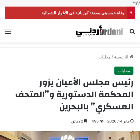
"\n"
وفاة خمسيني بصعقة كهربائية في الأغوار الشمالية
بحث عن
الق
الرئيسية
/
محليات
محليات
رئيس مجلس الأعيان يزور
المحكمة الدستورية و”المتحف
العسكري” بالبحرين
مايو 14, 2026
493
2 دقائق