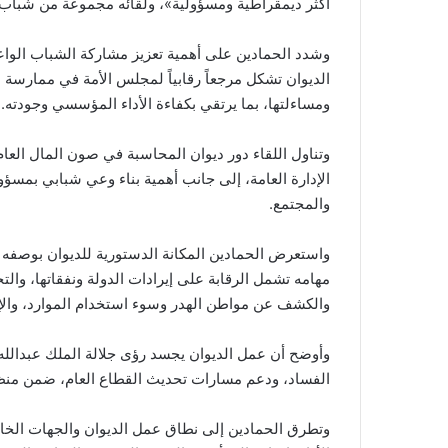
أكثر ديمقراطية ومسؤولية»، ولقائه مجموعة من شباب 
وشدد الحمادين على أهمية تعزيز مشاركة الشباب الواعية
الديوان تشكل مرجعاً رقابياً لمجلس الأمة في ممارسة 
ومساءلتها، بما يرتقي بكفاءة الأداء المؤسسي وجودته.
وتناول اللقاء دور ديوان المحاسبة في صون المال العام
الإدارة العامة، إلى جانب أهمية بناء وعي شبابي بمسؤو
والمجتمع.
واستعرض الحمادين المكانة الدستورية للديوان بوصفه الج
مهامه تشمل الرقابة على إيرادات الدولة ونفقاتها، والت
والكشف عن مواطن الهدر وسوء استخدام الموارد، وال
وأوضح أن عمل الديوان يجسد رؤى جلالة الملك عبدالله 
الفساد، ودعم مسارات تحديث القطاع العام، ضمن منظومة 
وتطرق الحمادين إلى نطاق عمل الديوان والجهات الخاضع