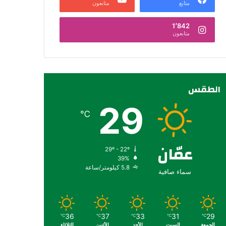
متابع
متابعون
1٬842
متابعون
الطقس
29
℃
عمّان
29º - 22º
39%
5.8 كيلومتر/ساعة
سماء صافية
36
37
33
31
29
℃
℃
℃
℃
℃
الجمعة
السبت
الأحد
الأثنين
الثلاثاء