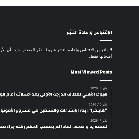
الإقتباس وإعادة النَشِر
لا مانع من الإقتباس وإعادة النشر شريطة ذكر المصدر، حيث أن الأرا
أصحابها فقط.
Most Viewed Posts
مايو 8, 2026
هبوط الأهلي لمصاف الدرجة الأولى بعد خسارته أمام ال
مايو 10, 2026
“هاينفرا”: بدء الإنشاءات والتشغيل في مشروع الأمونيا وال
مايو 7, 2026
لمسة يد واضحة.. لماذا لم يحتسب الحكم ركلة جزاء ضد