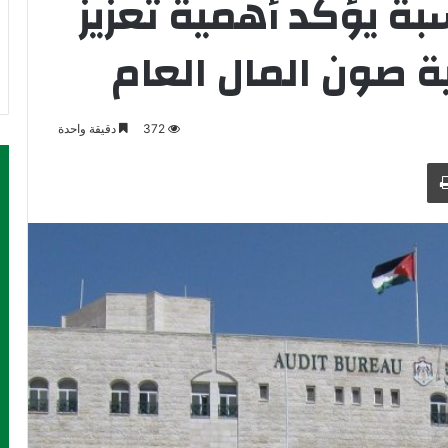
بة يؤكد أهمية تعزيز
 صون المال العام
372
دقيقة واحدة
طباعة