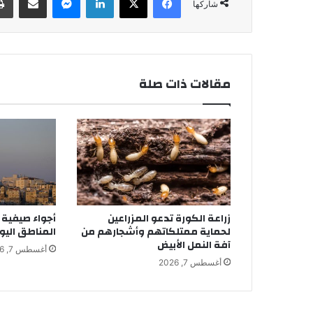
شاركها
مقالات ذات صلة
زراعة الكورة تدعو المزراعين
أجواء صيفية 
لحماية ممتلكاتهم وأشجارهم من
المناطق اليو
آفة النمل الأبيض
أغسطس 7, 2026
أغسطس 7, 2026