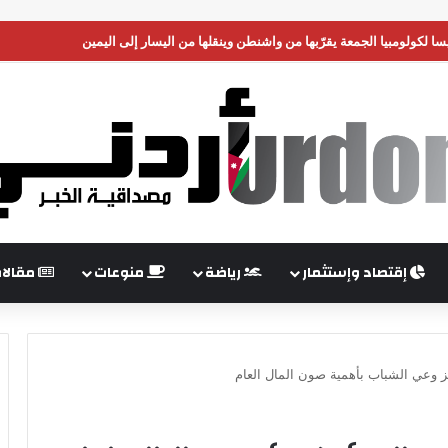
سا لكولومبيا الجمعة يقرّبها من واشنطن وينقلها من اليسار إلى اليمين
إقتصاد وإستثمار
رياضة
منوعات
مقالا
ز وعي الشباب بأهمية صون المال العام