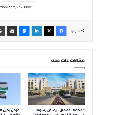
فيسبوك
‫X
لينكدإن
ماسنجر
مشاركة عبر البريد
شاركها
مقالات ذات صلة
“مجمع الأعمال” يفرض رسوما
الأردن يدين ال
على مواقف السيارات للموظفين
وقع في حافلة