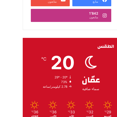
متابع
متابعون
1٬842
متابعون
الطقس
20
℃
عمّان
29º - 20º
73%
2.78 كيلومتر/ساعة
سماء صافية
36
36
33
32
29
℃
℃
℃
℃
℃
الجمعة
السبت
الأحد
الأثنين
الثلاثاء