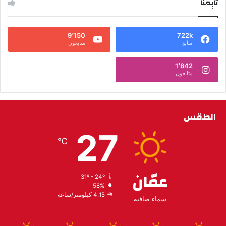
تابِعنا
9٬150
722k
متابع
متابعون
1٬842
متابعون
الطقس
27
℃
عمّان
31º - 24º
58%
4.15 كيلومتر/ساعة
سماء صافية