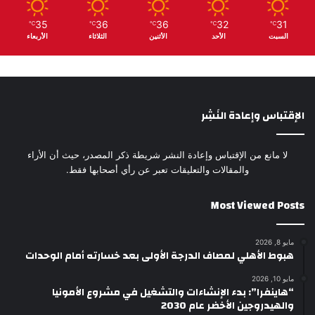
35
36
36
32
31
℃
℃
℃
℃
℃
السبت
الأحد
الأثنين
الثلاثاء
الأربعاء
الإقتباس وإعادة النَشِر
لا مانع من الإقتباس وإعادة النشر شريطة ذكر المصدر، حيث أن الأراء
والمقالات والتعليقات تعبر عن رأي أصحابها فقط.
Most Viewed Posts
مايو 8, 2026
هبوط الأهلي لمصاف الدرجة الأولى بعد خسارته أمام الوحدات
مايو 10, 2026
“هاينفرا”: بدء الإنشاءات والتشغيل في مشروع الأمونيا
والهيدروجين الأخضر عام 2030