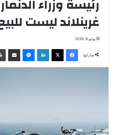
رئيسة وزراء الدنمار
غرينلاند ليست للبيع
يوليو 8, 2026
فيسبوك
‫X
لينكدإن
ماسنجر
مشاركة عبر البريد
شاركها