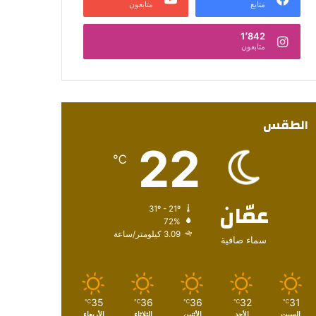
متابع
متابعون
1٬842
متابعون
الطقس
22
℃
عمّان
31º - 21º
72%
3.09 كيلومتر/ساعة
سماء صافية
35
36
36
32
31
℃
℃
℃
℃
℃
السبت
الأحد
الأثنين
الثلاثاء
الأربعاء