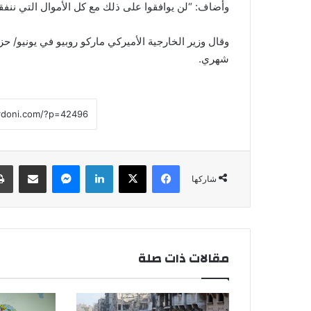
وأضاف: “لن يوافقوا على ذلك مع كل الأموال التي ننف
وقال وزير الخارجية الأميركي ماركو روبيو في يونيو/ ح
شهري.
فيسبوك
‫X
لينكدإن
ماسنجر
مشاركة عبر البريد
شاركها
مقالات ذات صلة