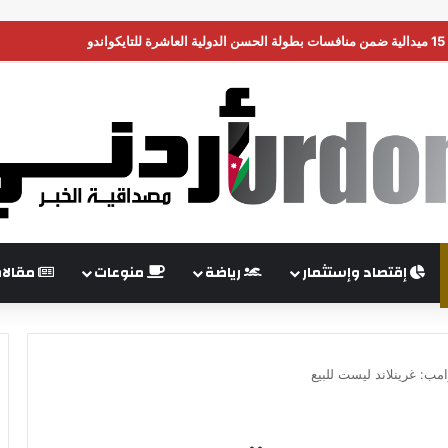
ن تضغط على إسرائيل لبدء هدنة في غزة
إقتصاد وإستثمار
رياضة
منوعات
مقالا
مب: غرينلاند ليست للبيع