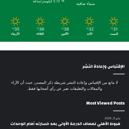
5.72 كيلومتر/ساعة
سماء صافية
35
36
36
32
31
℃
℃
℃
℃
℃
السبت
الأحد
الأثنين
الثلاثاء
الأربعاء
الإقتباس وإعادة النَشِر
لا مانع من الإقتباس وإعادة النشر شريطة ذكر المصدر، حيث أن الأراء
والمقالات والتعليقات تعبر عن رأي أصحابها فقط.
Most Viewed Posts
مايو 8, 2026
هبوط الأهلي لمصاف الدرجة الأولى بعد خسارته أمام الوحدات