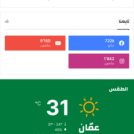
تابِعنا
9٬150
722k
متابع
متابعون
1٬842
متابعون
الطقس
31
℃
عمّان
31º - 24º
46%