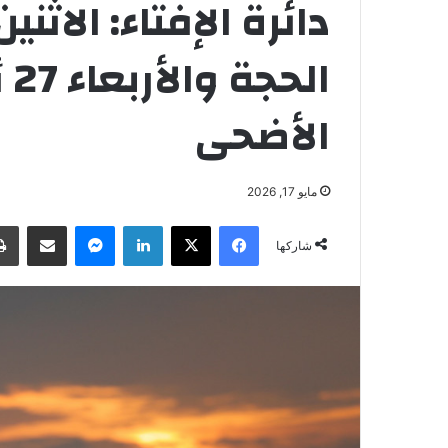
دائرة الإفتاء: الاثن
ال
الأضحى
مايو 17, 2026
فيسبوك
‫X
لينكدإن
ماسنجر
مشاركة عبر البريد
شاركها