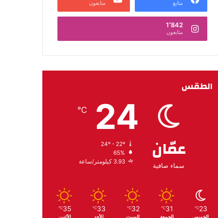
متابع
متابعون
1٬842
متابعون
الطقس
24
℃
عمّان
24º - 22º
65%
3.93 كيلومتر/ساعة
سماء صافية
35
33
32
31
23
℃
℃
℃
℃
℃
الخميس
الجمعة
السبت
الأحد
الأثنين