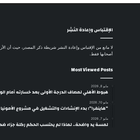
الإقتباس وإعادة النَشِر
لا مانع من الإقتباس وإعادة النشر شريطة ذكر المصدر، حيث أن الأرا
أصحابها فقط.
Most Viewed Posts
مايو 8, 2026
هبوط الأهلي لمصاف الدرجة الأولى بعد خسارته أمام ال
مايو 10, 2026
“هاينفرا”: بدء الإنشاءات والتشغيل في مشروع الأمونيا وال
مايو 7, 2026
لمسة يد واضحة.. لماذا لم يحتسب الحكم ركلة جزاء ضد