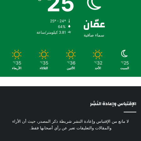
25
عمّان
25º - 24º
64%
3.81 كيلومتر/ساعة
سماء صافية
35
35
36
32
25
℃
℃
℃
℃
℃
السبت
الأحد
الأثنين
الثلاثاء
الأربعاء
الإقتباس وإعادة النَشِر
لا مانع من الإقتباس وإعادة النشر شريطة ذكر المصدر، حيث أن الأراء
والمقالات والتعليقات تعبر عن رأي أصحابها فقط.