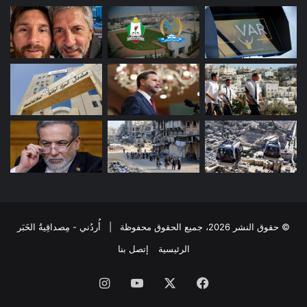
© حقوق النشر 2026، جميع الحقوق محفوظة | أُردُني - مِصداقِيةُ الخَبَر
الرئيسية
إتصل بنا
فيسبوك
‫X
‫YouTube
انستقرام