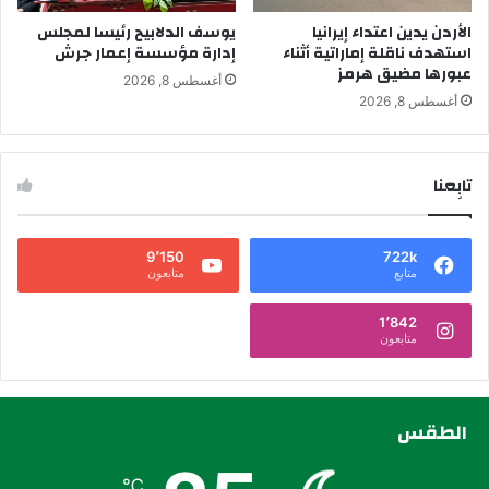
الأردن يدين اعتداء إيرانيا
يوسف الدلابيح رئيسا لمجلس
استهدف ناقلة إماراتية أثناء
إدارة مؤسسة إعمار جرش
عبورها مضيق هرمز
أغسطس 8, 2026
أغسطس 8, 2026
تابِعنا
9٬150
722k
متابع
متابعون
1٬842
متابعون
الطقس
℃