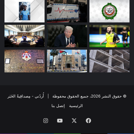
© حقوق النشر 2026، جميع الحقوق محفوظة | أُردُني - مِصداقِيةُ الخَبَر
الرئيسية
إتصل بنا
فيسبوك
‫X
‫YouTube
انستقرام