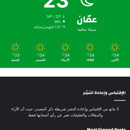
23
عمّان
34º - 22º
39%
1.37 كيلومتر/ساعة
سماء صافية
33
34
34
34
34
℃
℃
℃
℃
℃
الأثنين
الثلاثاء
الأربعاء
الخميس
الجمعة
الإقتباس وإعادة النَشِر
لا مانع من الإقتباس وإعادة النشر شريطة ذكر المصدر، حيث أن الأراء
والمقالات والتعليقات تعبر عن رأي أصحابها فقط.
Most Viewed Posts