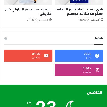
نادي السلط يتعاقد مع المدافع
البقعة يتعاقد مع البرازيلي كايو
جعفر الدحلة لـ3 مواسم
هنريكي
أغسطس 9, 2026
أغسطس 9, 2026
تابِعنا
9٬150
722k
متابع
متابعون
1٬842
متابعون
الطقس
℃