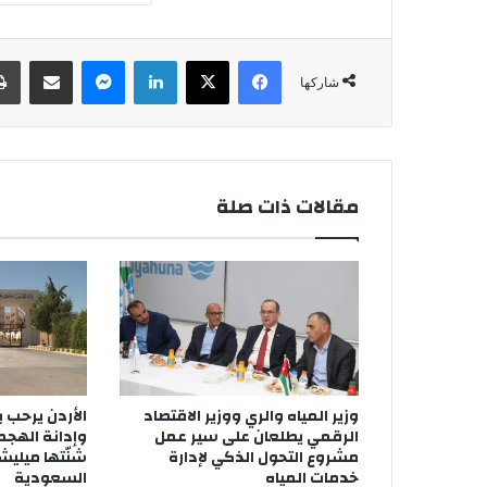
فيسبوك
‫X
لينكدإن
ماسنجر
مشاركة عبر البريد
شاركها
مقالات ذات صلة
وزير المياه والري ووزير الاقتصاد
الأردن يرحب
الرقمي يطلعان على سير عمل
وإدانة الهجم
مشروع التحول الذكي لإدارة
شنّتها ميليش
خدمات المياه
السعودية