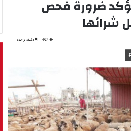
ؤكد ضرورة فحص
ل شرائها
467
دقيقة واحدة
طباعة