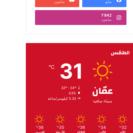
متابع
متابعون
1٬842
متابعون
الطقس
31
℃
عمّان
32º - 24º
43%
5.33 كيلومتر/ساعة
سماء صافية
36
35
36
34
32
℃
℃
℃
℃
℃
الأحد
الأثنين
الثلاثاء
الأربعاء
الخميس