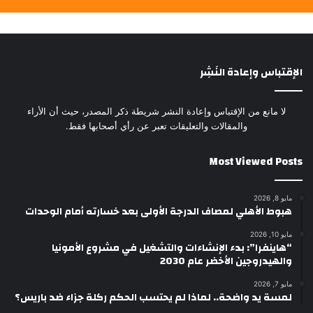
الإقتباس وإعادة النَشِر
لا مانع من الإقتباس وإعادة النشر شريطة ذكر المصدر، حيث أن الأراء
والمقالات والتعليقات تعبر عن رأي أصحابها فقط.
Most Viewed Posts
مايو 8, 2026
هبوط الأهلي لمصاف الدرجة الأولى بعد خسارته أمام الوحدات
مايو 10, 2026
“هاينفرا”: بدء الإنشاءات والتشغيل في مشروع الأمونيا
والهيدروجين الأخضر عام 2030
مايو 7, 2026
لمسة يد واضحة.. لماذا لم يحتسب الحكم ركلة جزاء ضد باريس؟