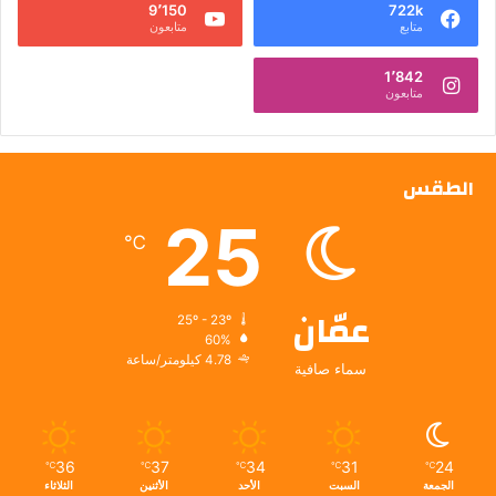
9٬150
722k
متابع
متابعون
1٬842
متابعون
الطقس
25
℃
عمّان
25º - 23º
60%
4.78 كيلومتر/ساعة
سماء صافية
36
37
34
31
24
℃
℃
℃
℃
℃
الجمعة
السبت
الأحد
الأثنين
الثلاثاء