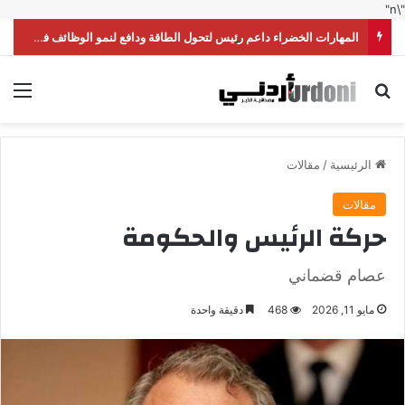
"\n"
المهارات الخضراء داعم رئيس لتحول الطاقة ودافع لنمو الوظائف في الأردن
بحث عن
الق
الرئيسية
/
مقالات
مقالات
حركة الرئيس والحكومة
عصام قضماني
مايو 11, 2026
468
دقيقة واحدة