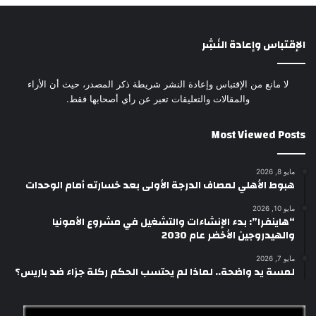
الإقتباس وإعادة النَشِر
لا مانع من الإقتباس وإعادة النشر شريطة ذكر المصدر، حيث أن الأراء
والمقالات والتعليقات تعبر عن رأي أصحابها فقط.
Most Viewed Posts
مايو 8, 2026
هبوط الأهلي لمصاف الدرجة الأولى بعد خسارته أمام الوحدات
مايو 10, 2026
“هاينفرا”: بدء الإنشاءات والتشغيل في مشروع الأمونيا
والهيدروجين الأخضر عام 2030
مايو 7, 2026
لمسة يد واضحة.. لماذا لم يحتسب الحكم ركلة جزاء ضد باريس؟