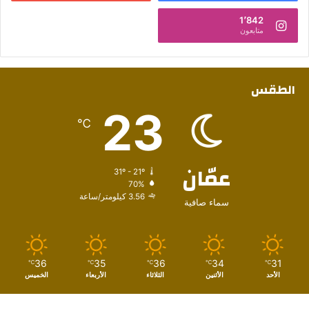
1٬842
متابعون
الطقس
23
℃
عمّان
31º - 21º
70%
3.56 كيلومتر/ساعة
سماء صافية
36
35
36
34
31
℃
℃
℃
℃
℃
الأحد
الأثنين
الثلاثاء
الأربعاء
الخميس