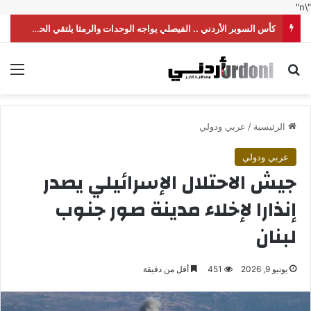
"\n"
كأس السوبر الأردني .. الفيصلي يواجه الوحدات والرمثا يلتقي الحسين
بحث عن
الق
الرئيسية
/
عربي ودولي
عربي ودولي
جيش الاحتلال الإسرائيلي يصدر
إنذارا لإخلاء مدينة صور جنوب
لبنان
يونيو 9, 2026
451
أقل من دقيقة