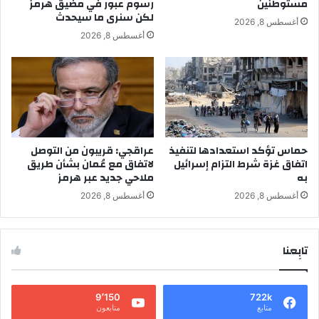
مستوطنين
رسوم عبور في مضيق هرمز
لكن سنرى ما سيحدث
أغسطس 8, 2026
أغسطس 8, 2026
حماس تؤكد استعدادها لتنفيذ
عراقجي: قريبون من التوصل
اتفاق غزة شرط التزام إسرائيل
لاتفاق مع عُمان بشأن طريق
به
ملاحي جديد عبر هرمز
أغسطس 8, 2026
أغسطس 8, 2026
تابِعنا
9٬150
722k
متابع
متابعون