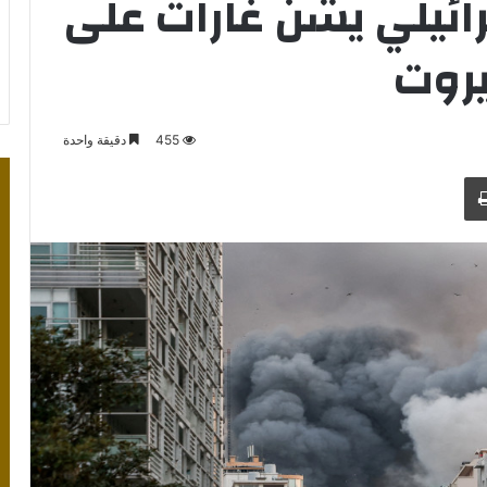
رائيلي يشن غارات على
يروت
455
دقيقة واحدة
طباعة