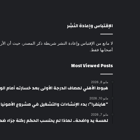
الإقتباس وإعادة النَشِر
لا مانع من الإقتباس وإعادة النشر شريطة ذكر المصدر، حيث أن الأرا
أصحابها فقط.
Most Viewed Posts
مايو 8, 2026
هبوط الأهلي لمصاف الدرجة الأولى بعد خسارته أمام ال
مايو 10, 2026
“هاينفرا”: بدء الإنشاءات والتشغيل في مشروع الأمونيا وال
مايو 7, 2026
لمسة يد واضحة.. لماذا لم يحتسب الحكم ركلة جزاء ضد