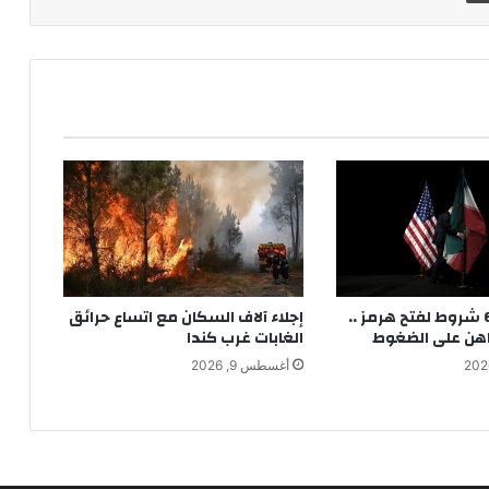
طهران تضع 6 شروط لفتح هرمز ..
إجلاء آلاف السكان مع اتساع حرائق
هن على الضغوط
الغابات غرب كندا
أغسطس 9, 2026