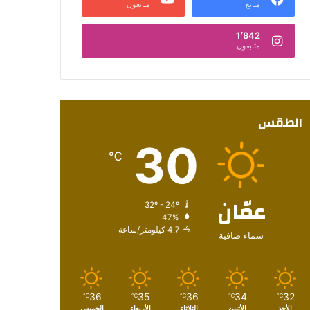
متابع
متابعون
1٬842
متابعون
الطقس
30
℃
عمّان
32º - 24º
47%
4.7 كيلومتر/ساعة
سماء صافية
36
35
36
34
32
℃
℃
℃
℃
℃
الأحد
الأثنين
الثلاثاء
الأربعاء
الخميس