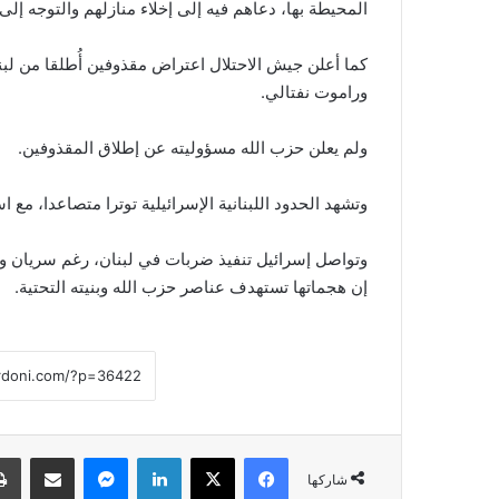
المحيطة بها، دعاهم فيه إلى إخلاء منازلهم والتوجه إل
كما أعلن جيش الاحتلال اعتراض مقذوفين أُطلقا من لبنا
وراموت نفتالي.
ولم يعلن حزب الله مسؤوليته عن إطلاق المقذوفين.
وتشهد الحدود اللبنانية الإسرائيلية توترا متصاعدا، مع 
إن هجماتها تستهدف عناصر حزب الله وبنيته التحتية.
فيسبوك
‫X
لينكدإن
ماسنجر
مشاركة عبر البريد
شاركها