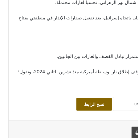
ى شمال نهر الزهراني، تحسبا لغارات محتملة.
ن باتجاه إسرائيل، بعد تفعيل صفارات الإنذار في منطقتي يفتاح
استمرار تبادل القصف والغارات بين الجانبين.
وتواصل إسرائيل تنفيذ ضربات في لبنان، رغم سريان وقف إطلاق نار بوساطة أميركية منذ تشرين الثاني 2024، وتقول؛
نسخ الرابط
طباعة