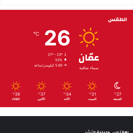
الطقس
26
℃
عمّان
27º - 23º
53%
5.66 كيلومتر/ساعة
سماء صافية
36
37
34
31
27
℃
℃
℃
℃
℃
الجمعة
السبت
الأحد
الأثنين
الثلاثاء
الإقتباس وإعادة النَشِر