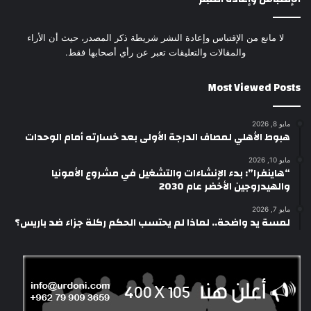
لا مانع من الإقتباس وإعادة النشر شريطة ذكر المصدر، حيث أن الأراء
والمقالات والتعليقات تعبر عن رأي أصحابها فقط.
Most Viewed Posts
مايو 8, 2026
هبوط الأهلي لمصاف الدرجة الأولى بعد خسارته أمام الوحدات
مايو 10, 2026
“هاينفرا”: بدء الإنشاءات والتشغيل في مشروع الأمونيا
والهيدروجين الأخضر عام 2030
مايو 7, 2026
لمسة يد واضحة.. لماذا لم يحتسب الحكم ركلة جزاء ضد باريس؟