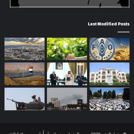
Last Modified Posts
© حقوق النشر 2026، جميع الحقوق محفوظة | أُردُني - مِصداقِيةُ الخَبَر