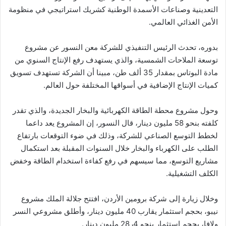
التعدينية وصناعات الأسمدة الوطنية كشريك استراتيجي في منظومة
الأمن الغذائي العالمي.
بدوره، تحدث الرئيس التنفيذي للشركة معن النسور عن مشروع
توسعة الملاحات الشمسية، والذي يستهدف رفع الإنتاج السنوي من
مادة البوتاس بمقدار 35 ألف طن، مبينا أن الشركة تستهدف تسويق
كميات الإنتاج الإضافية في أسواقها المختلفة حول العالم.
وحول مشروع محطة الطاقة الكهربائية والبخار الجديدة، والذي تقدر
كلفته بنحو 58 مليون دينار، قال النسور، إن المشروع يعد داعما
لخطط التوسع الصناعي للشركة، وذلك في ضوء التوقعات بارتفاع
الطلب على الكهرباء والبخار خلال السنوات المقبلة بعد استكمال
مشاريع التوسع، مما سيسهم في رفع كفاءة استخدام الطاقة وخفض
الكلف التشغيلية.
وخلال زيارة إلى شركة برومين الأردن، افتتح جلالة الملك مشروع
نيبو، بحجم استثمار يقارب 40 مليون دينار، وأطلق مشروعي النسر
ولافا، بحجم استثمار بنحو 4ر28 مليون دينار.