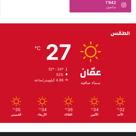
1٬842
متابعون
الطقس
27
℃
عمّان
32º - 24º
52%
4.66 كيلومتر/ساعة
سماء صافية
35
34
36
34
32
℃
℃
℃
℃
℃
الأحد
الأثنين
الثلاثاء
الأربعاء
الخميس