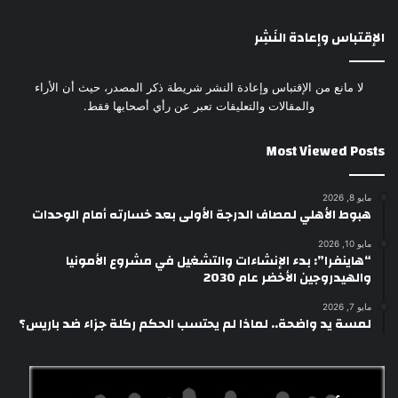
الإقتباس وإعادة النَشِر
لا مانع من الإقتباس وإعادة النشر شريطة ذكر المصدر، حيث أن الأراء
والمقالات والتعليقات تعبر عن رأي أصحابها فقط.
Most Viewed Posts
مايو 8, 2026
هبوط الأهلي لمصاف الدرجة الأولى بعد خسارته أمام الوحدات
مايو 10, 2026
“هاينفرا”: بدء الإنشاءات والتشغيل في مشروع الأمونيا
والهيدروجين الأخضر عام 2030
مايو 7, 2026
لمسة يد واضحة.. لماذا لم يحتسب الحكم ركلة جزاء ضد باريس؟