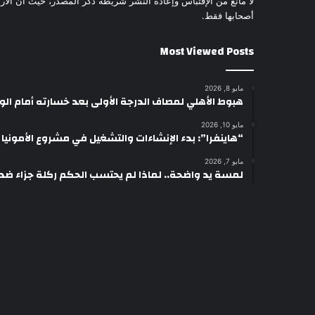
لا مانع من الإقتباس وإعادة النشر شريطة ذكر المصدر، حيث أن الأرا
أصحابها فقط.
Most Viewed Posts
مايو 8, 2026
هبوط الأهلي لمصاف الدرجة الأولى بعد خسارته أمام ال
مايو 10, 2026
“هاينفرا”: بدء الإنشاءات والتشغيل في مشروع الأمونيا وال
مايو 7, 2026
لمسة يد واضحة.. لماذا لم يحتسب الحكم ركلة جزاء ضد