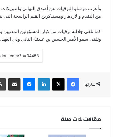
وأعرب مرسلو البرقيات عن أصدق التهاني والتبريكات لج
من التقدم والازدهار ومستذكرين القيم الراسخة التي بني
كما تلقى جلالته برقيات من كبار المسؤولين المدنيين 
وتلقى سمو الأمير الحسين بن عبدﷲ الثاني ولي العهد، ب
فيسبوك
‫X
لينكدإن
ماسنجر
مشاركة عبر البريد
شاركها
مقالات ذات صلة