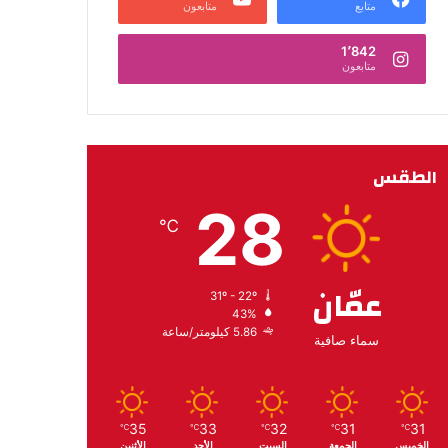
متابع
متابعون
1٬842
متابعون
الطقس
28
℃
عمّان
31º - 22º
43%
5.86 كيلومتر/ساعة
سماء صافية
35
33
32
31
31
℃
℃
℃
℃
℃
الخميس
الجمعة
السبت
الأحد
الأثنين